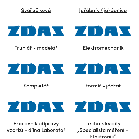
Svářeč kovů
Jeřábník / jeřábnice
Truhlář - modelář
Elektromechanik
Kompletář
Formíř - jádrař
Pracovník přípravy
Technik kvality
vzorků - dílna Laboratoř
„Specialista měření –
Elektronik“