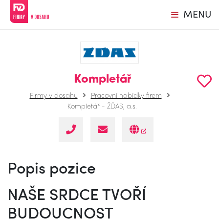
MENU
Kompletář
Firmy v dosahu
Pracovní nabídky firem
Kompletář - ŽĎAS, a.s.
Popis pozice
NAŠE SRDCE TVOŘÍ
BUDOUCNOST