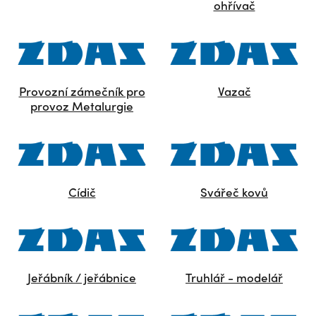
ohřívač
Provozní zámečník pro
Vazač
provoz Metalurgie
Cídič
Svářeč kovů
Jeřábník / jeřábnice
Truhlář - modelář