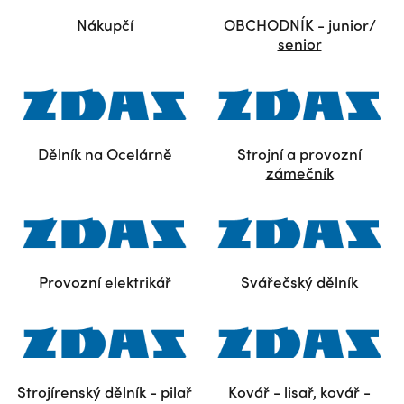
Nákupčí
OBCHODNÍK - junior/
senior
Dělník na Ocelárně
Strojní a provozní
zámečník
Provozní elektrikář
Svářečský dělník
Strojírenský dělník - pilař
Kovář - lisař, kovář -