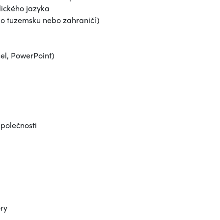
lického jazyka
 po tuzemsku nebo zahraničí)
el, PowerPoint)
společnosti
ory