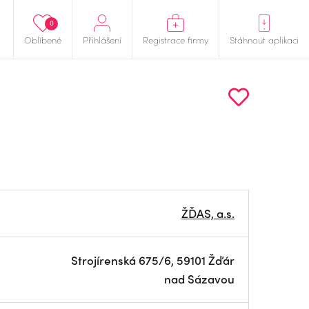
0
Oblíbené
Přihlášení
Registrace firmy
Stáhnout aplikaci
ŽĎAS, a.s.
Strojírenská 675/6, 59101 Žďár
nad Sázavou