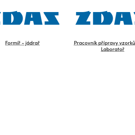
Formíř - jádrař
Pracovník přípravy vzorků 
Laboratoř