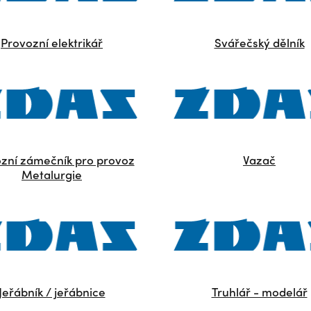
Provozní elektrikář
Svářečský dělník
zní zámečník pro provoz
Vazač
Metalurgie
Jeřábník / jeřábnice
Truhlář - modelář