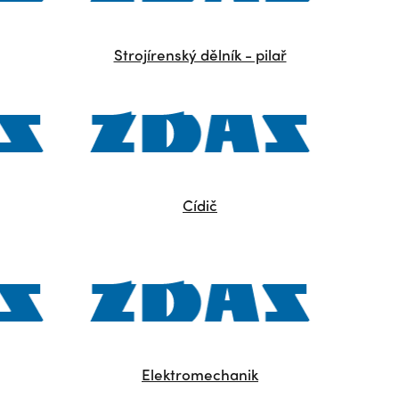
Strojírenský dělník - pilař
Cídič
Elektromechanik