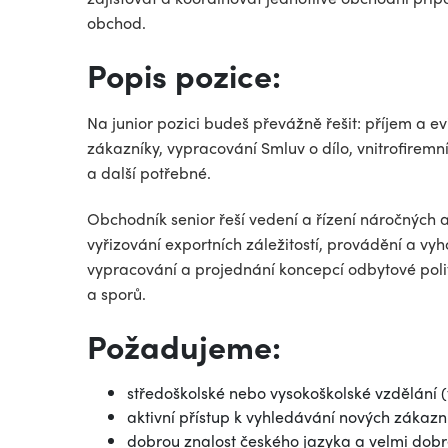
obchod.
Popis pozice:
Na junior pozici budeš převážně řešit: příjem a 
zákazníky, vypracování Smluv o dílo, vnitrofirem
a další potřebné.
Obchodník senior řeší vedení a řízení náročných a
vyřizování exportních záležitostí, provádění a v
vypracování a projednání koncepcí odbytové politi
a sporů.
Požadujeme:
středoškolské nebo vysokoškolské vzdělání 
aktivní přístup k vyhledávání nových zákazník
dobrou znalost českého jazyka a velmi dob