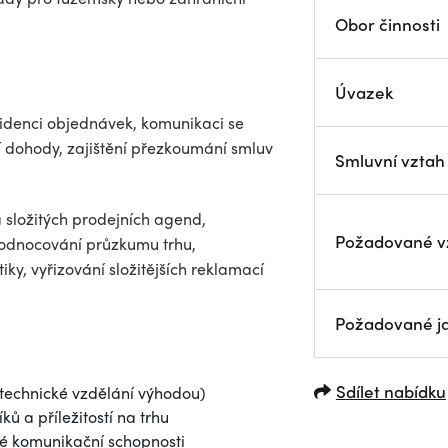
Obor činnosti
Úvazek
evidenci objednávek, komunikaci se
ní dohody, zajištění přezkoumání smluv
Smluvní vztah
 složitých prodejních agend,
Požadované v
yhodnocování průzkumu trhu,
ky, vyřizování složitějších reklamací
Požadované j
Sdílet nabídku
(technické vzdělání výhodou)
ů a příležitostí na trhu
ré komunikační schopnosti