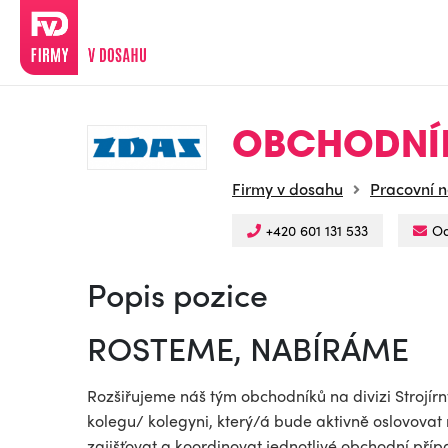
OBCHODNÍK 
Firmy v dosahu
Pracovní n
+420 601 131 533
Od
Popis pozice
ROSTEME, NABÍRÁME
Rozšiřujeme náš tým obchodníků na divizi Strojír
kolegu/ kolegyni, který/á bude aktivně oslovova
zajišťovat a koordinovat jednotlivé obchodní pří