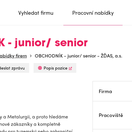
Vyhledat firmu
Pracovní nabídky
- junior/ senior
abídky firem
OBCHODNÍK - junior/ senior - ŽĎAS, a.s.
eslat zprávu
Popis pozice
Firma
Pracoviště
ny a Metalurgii, a proto hledáme
t nové zákazníky a kompletně
pady pro tuzemský nebo zahraniční