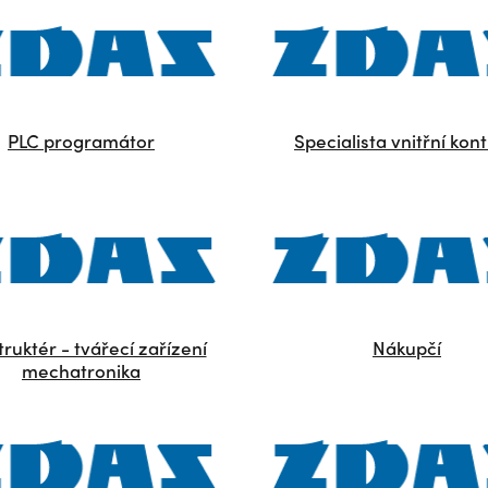
PLC programátor
Specialista vnitřní kont
ruktér - tvářecí zařízení
Nákupčí
mechatronika