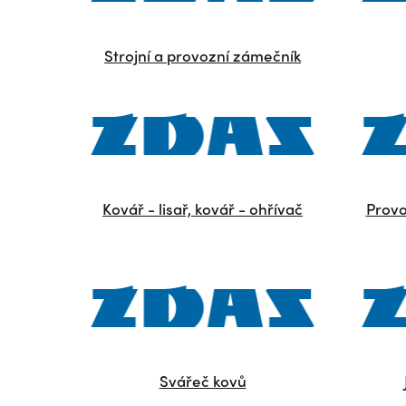
Strojní a provozní zámečník
Kovář - lisař, kovář - ohřívač
Provo
Svářeč kovů