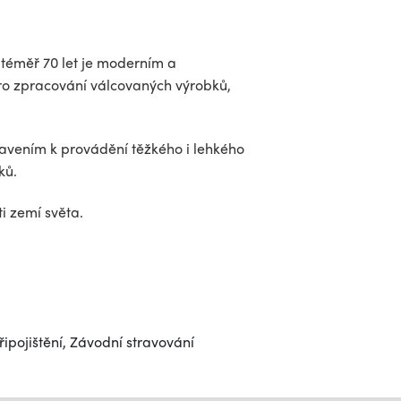
iž téměř 70 let je moderním a
pro zpracování válcovaných výrobků,
bavením k provádění těžkého i lehkého
ků.
 zemí světa.
řipojištění, Závodní stravování