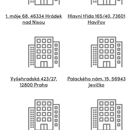
1. máje 68, 46334 Hrádek
Hlavní třída 165/40, 73601
nad Nisou
Havířov
Vyšehradská 423/27,
Palackého nám. 15, 56943
12800 Praha
Jevíčko