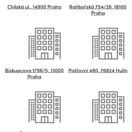
Chilská ul., 14900 Praha
Ratibořská 754/26, 18100
Praha
Biskupcova 1796/5, 13000
Poštovní 480, 76824 Hulín
Praha