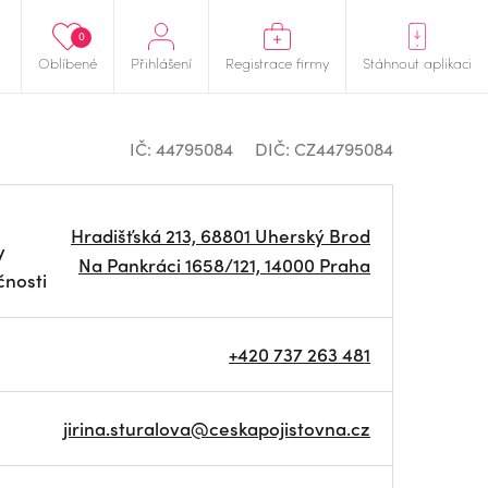
0
Oblíbené
Přihlášení
Registrace firmy
Stáhnout aplikaci
IČ: 44795084
DIČ: CZ44795084
Hradišťská 213, 68801 Uherský Brod
y
Na Pankráci 1658/121, 14000 Praha
čnosti
+420 737 263 481
jirina.sturalova@ceskapojistovna.cz