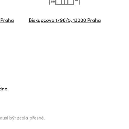
 Praha
Biskupcova 1796/5, 13000 Praha
adno
musí být zcela přesné.