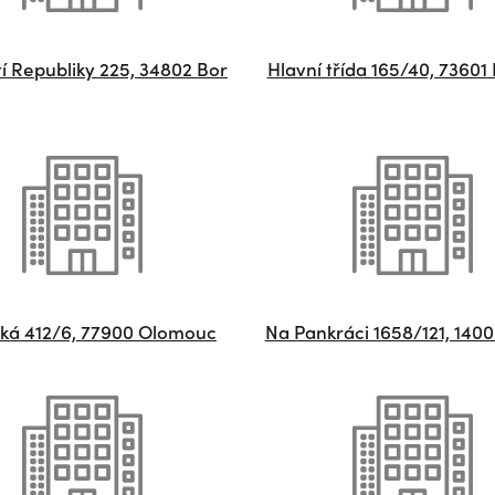
í Republiky 225, 34802 Bor
Hlavní třída 165/40, 73601
ká 412/6, 77900 Olomouc
Na Pankráci 1658/121, 140