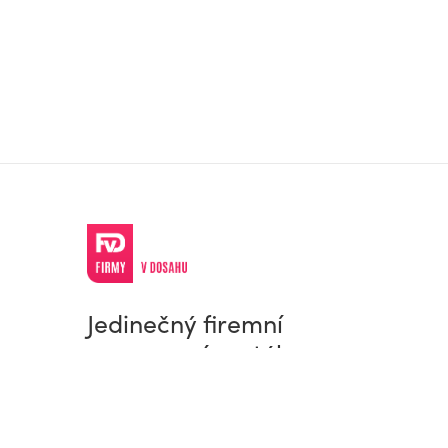
Jedinečný firemní
a pracovní portál
© Firmy v dosahu.cz