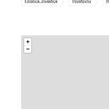
Finance, investice
Pojišťovny
M
+
−