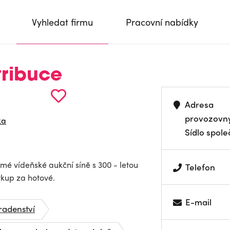
Vyhledat firmu
Pracovní nabídky
tribuce
Adresa
provozovn
ka
Sídlo spole
é vídeňské aukční síně s 300 - letou
Telefon
výkup za hotové.
E-mail
radenství