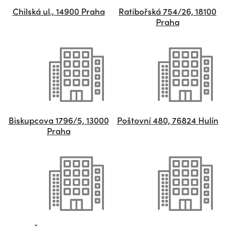
Chilská ul., 14900 Praha
Ratibořská 754/26, 18100
Praha
Biskupcova 1796/5, 13000
Poštovní 480, 76824 Hulín
Praha