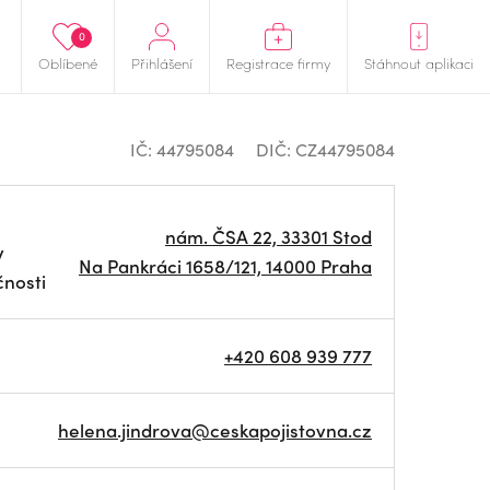
0
Oblíbené
Přihlášení
Registrace firmy
Stáhnout aplikaci
IČ: 44795084
DIČ: CZ44795084
nám. ČSA 22, 33301 Stod
y
Na Pankráci 1658/121, 14000 Praha
čnosti
+420 608 939 777
helena.jindrova@ceskapojistovna.cz