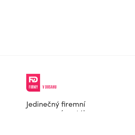
Jedinečný firemní
a pracovní portál
© Firmy v dosahu.cz