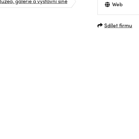
uzea, galerie a výstavní síně
Web
Sdílet firmu