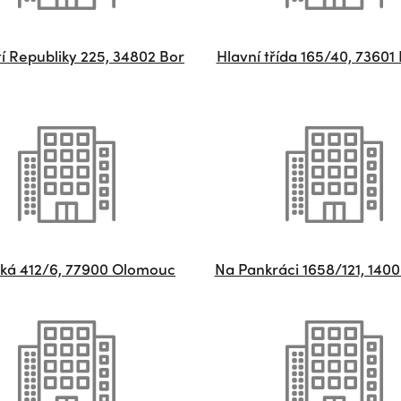
í Republiky 225, 34802 Bor
Hlavní třída 165/40, 73601
ká 412/6, 77900 Olomouc
Na Pankráci 1658/121, 140