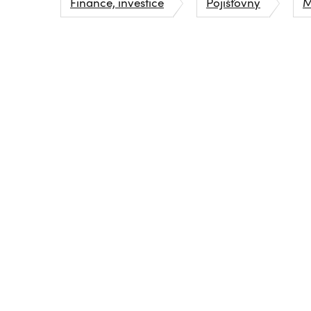
Finance, investice
Pojišťovny
M