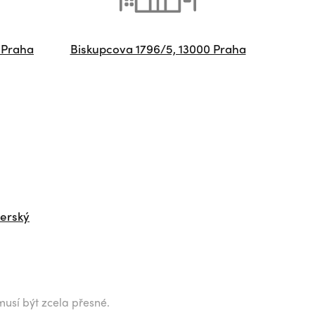
 Praha
Biskupcova 1796/5, 13000 Praha
herský
musí být zcela přesné.