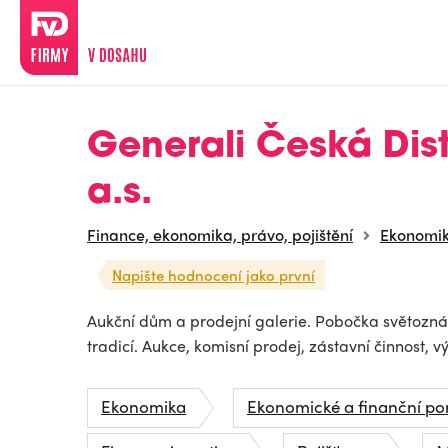
Generali Česká Dis
a.s.
Finance, ekonomika, právo, pojištění
Ekonomi
Napište hodnocení jako první
Aukční dům a prodejní galerie. Pobočka světoznám
tradicí. Aukce, komisní prodej, zástavní činnost, 
Ekonomika
Ekonomické a finanční po