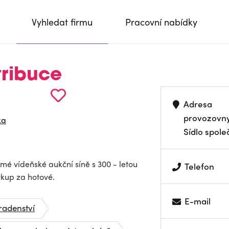
Vyhledat firmu
Pracovní nabídky
tribuce
Adresa
provozovn
ka
Sídlo spole
é vídeňské aukční síně s 300 - letou
Telefon
výkup za hotové.
E-mail
radenství