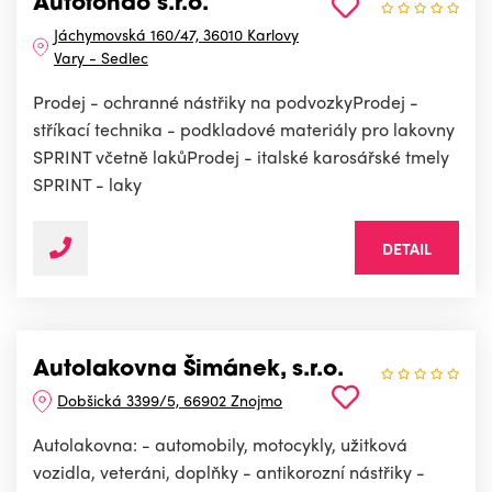
Autofondo s.r.o.
Jáchymovská 160/47, 36010 Karlovy
Vary - Sedlec
Prodej - ochranné nástřiky na podvozkyProdej -
stříkací technika - podkladové materiály pro lakovny
SPRINT včetně lakůProdej - italské karosářské tmely
SPRINT - laky
DETAIL
Autolakovna Šimánek, s.r.o.
Dobšická 3399/5, 66902 Znojmo
Autolakovna: - automobily, motocykly, užitková
vozidla, veteráni, doplňky - antikorozní nástřiky -