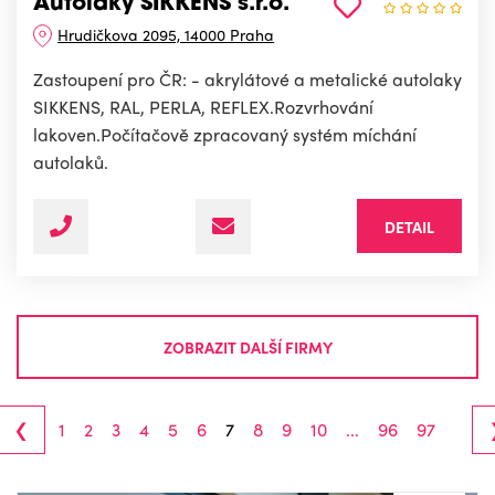
Autolaky SIKKENS s.r.o.
Hrudičkova 2095, 14000 Praha
Zastoupení pro ČR: - akrylátové a metalické autolaky
SIKKENS, RAL, PERLA, REFLEX.Rozvrhování
lakoven.Počítačově zpracovaný systém míchání
autolaků.
DETAIL
ZOBRAZIT DALŠÍ FIRMY
‹
1
2
3
4
5
6
7
8
9
10
...
96
97