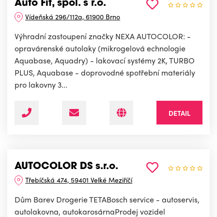
Auto Fit, spol. s r.o.
Vídeňská 296/112a, 61900 Brno
Výhradní zastoupení značky NEXA AUTOCOLOR: -
opravárenské autolaky (mikrogelová echnologie
Aquabase, Aquadry) - lakovací systémy 2K, TURBO
PLUS, Aquabase - doprovodné spotřební materiály
pro lakovny 3...
DETAIL
AUTOCOLOR DS s.r.o.
Třebíčská 474, 59401 Velké Meziříčí
Dům Barev Drogerie TETABosch service - autoservis,
autolakovna, autokarosárnaProdej vozidel