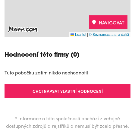
NAVIGOVAT
Leaflet
|
© Seznam.cz a.s. a další
Hodnocení této firmy (0)
Tuto pobočku zatím nikdo neohodnotil
CHCI NAPSAT VLASTNÍ HODNOCENÍ
*
Informace o této společnosti pochází z veřejně
dostupných zdrojů a rejstříků a nemusí být zcela přesné.