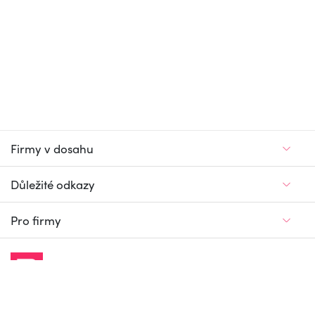
Firmy v dosahu
Důležité odkazy
Pro firmy
Jedinečný firemní
a pracovní portál