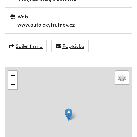
Web
www.autolakytrutnov.cz
Sdílet firmu
Poptávka
+
−