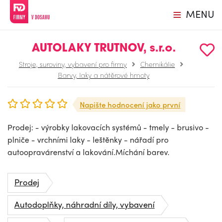
MENU
AUTOLAKY TRUTNOV, s.r.o.
Stroje, suroviny, vybavení pro firmy
Chemikálie
Barvy, laky a nátěrové hmoty
Napište hodnocení jako první
Prodej: - výrobky lakovacích systémů - tmely - brusivo -
plniče - vrchními laky - leštěnky - nářadí pro
autoopravárenství a lakování.Míchání barev.
Prodej
Autodoplňky, náhradní díly, vybavení