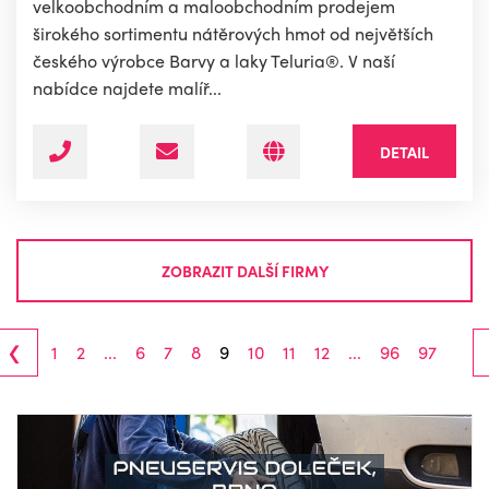
velkoobchodním a maloobchodním prodejem
širokého sortimentu nátěrových hmot od největších
českého výrobce Barvy a laky Teluria®. V naší
nabídce najdete malíř...
DETAIL
ZOBRAZIT DALŠÍ FIRMY
‹
1
2
...
6
7
8
9
10
11
12
...
96
97