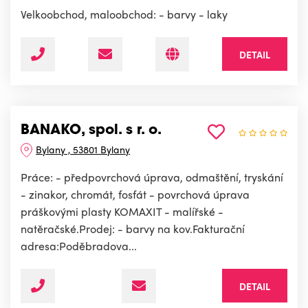
Velkoobchod, maloobchod: - barvy - laky
DETAIL
BANAKO, spol. s r. o.
Bylany , 53801 Bylany
Práce: - předpovrchová úprava, odmaštění, tryskání
- zinakor, chromát, fosfát - povrchová úprava
práškovými plasty KOMAXIT - malířské -
natěračské.Prodej: - barvy na kov.Fakturační
adresa:Poděbradova...
DETAIL