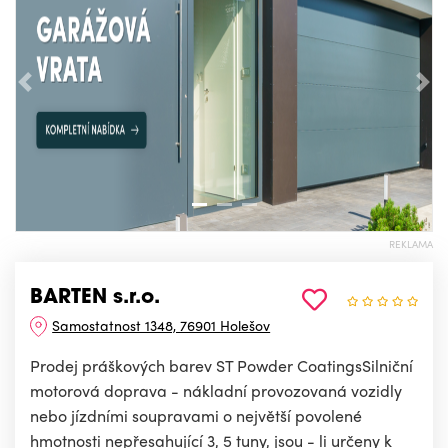
Předchozí
Nás
REKLAMA
BARTEN s.r.o.
Samostatnost 1348, 76901 Holešov
Prodej práškových barev ST Powder CoatingsSilniční
motorová doprava - nákladní provozovaná vozidly
nebo jízdními soupravami o největší povolené
hmotnosti nepřesahující 3, 5 tuny, jsou - li určeny k