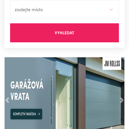
VYHLEDAT
Předchozí
Nás