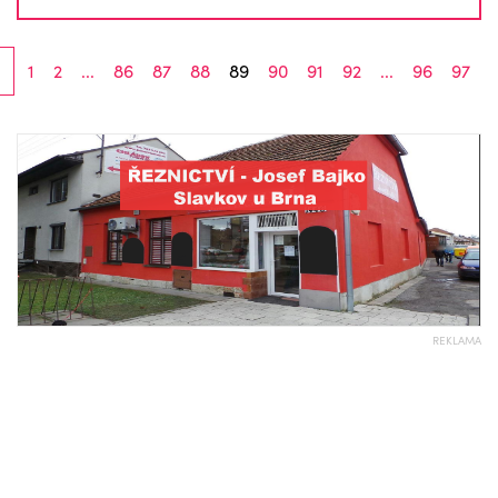
1
2
...
86
87
88
89
90
91
92
...
96
97
REKLAMA