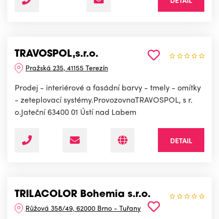
TRAVOSPOL,s.r.o.
Pražská 235, 41155 Terezín
Prodej - interiérové a fasádní barvy - tmely - omítky
- zeteplovací systémy.ProvozovnaTRAVOSPOL, s r.
o.Jateční 63400 01 Ústí nad Labem
DETAIL
TRILACOLOR Bohemia s.r.o.
Růžová 358/49, 62000 Brno - Tuřany