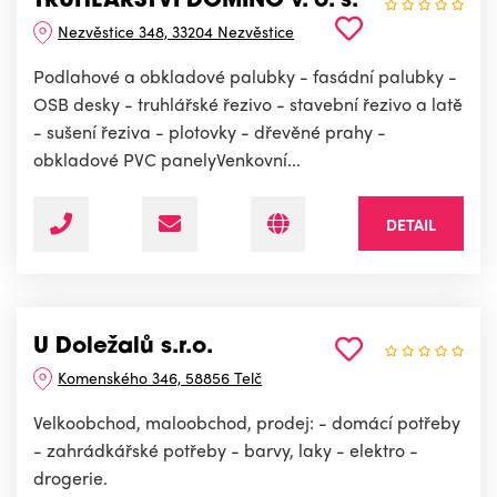
TRUHLÁŘSTVÍ DOMINO v. o. s.
Nezvěstice 348, 33204 Nezvěstice
Podlahové a obkladové palubky - fasádní palubky -
OSB desky - truhlářské řezivo - stavební řezivo a latě
- sušení řeziva - plotovky - dřevěné prahy -
obkladové PVC panelyVenkovní...
DETAIL
U Doležalů s.r.o.
Komenského 346, 58856 Telč
Velkoobchod, maloobchod, prodej: - domácí potřeby
- zahrádkářské potřeby - barvy, laky - elektro -
drogerie.