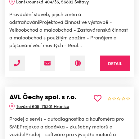
Lanškrounská 404/36, 56802 Svitavy
Provádění staveb, jejich změn a
odstraňováníProjektová činnost ve výstavbě -
Velkoobchod a maloobchod - Zastavárenská činnost
a maloobchod s použitým zbožím - Pronájem a
půjčování věcí movitých - Real...
DETAIL
AVL Čechy spol. s r.o.
Tovární 605, 75301 Hranice
Prodej a servis - autodiagnostika a kouřoměra pro
SMEProjekce a dodávka - zkušebny motorů a
vozidelProdej - software pro vývojáře motorů a