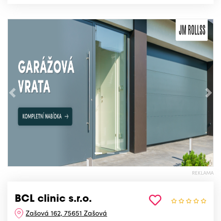
Předchozí
Nás
REKLAMA
BCL clinic s.r.o.
Zašová 162, 75651 Zašová