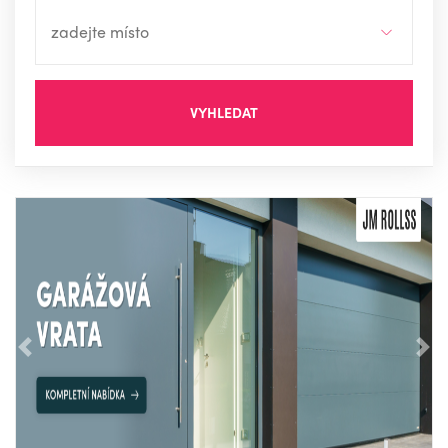
VYHLEDAT
Předchozí
Nás