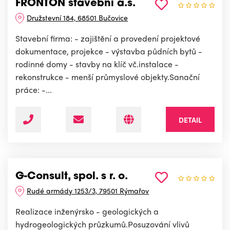
FRONTON stavební a.s.
Družstevní 184, 68501 Bučovice
Stavební firma: - zajištění a provedení projektové
dokumentace, projekce - výstavba půdních bytů -
rodinné domy - stavby na klíč vč.instalace -
rekonstrukce - menší průmyslové objekty.Sanační
práce: -...
DETAIL
G-Consult, spol. s r. o.
Rudé armády 1253/3, 79501 Rýmařov
Realizace inženýrsko - geologických a
hydrogeologických průzkumů.Posuzování vlivů