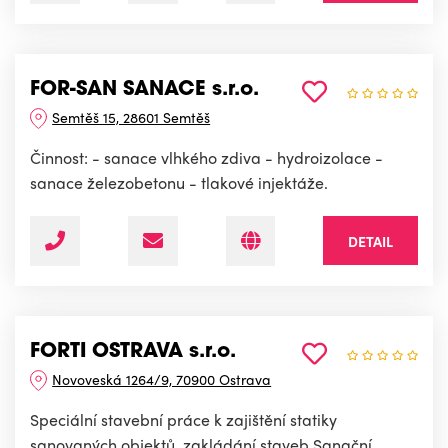
FOR-SAN SANACE s.r.o.
Semtěš 15, 28601 Semtěš
Činnost: - sanace vlhkého zdiva - hydroizolace -
sanace železobetonu - tlakové injektáže.
DETAIL
FORTI OSTRAVA s.r.o.
Novoveská 1264/9, 70900 Ostrava
Speciální stavební práce k zajištění statiky
sanovaných objektů, zakládání staveb.Sanační