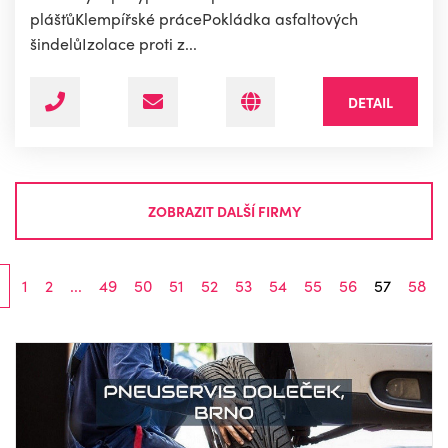
plášťůKlempířské prácePokládka asfaltových
šindelůIzolace proti z...
DETAIL
ZOBRAZIT DALŠÍ FIRMY
1
2
...
49
50
51
52
53
54
55
56
57
58