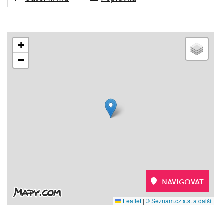
+
−
NAVIGOVAT
Leaflet
|
© Seznam.cz a.s. a další