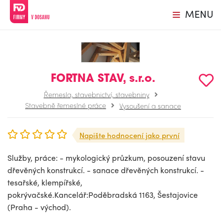
MENU
FORTNA STAV, s.r.o.
Řemesla, stavebnictví, stavebniny
Stavebně řemeslné práce
Vysoušení a sanace
Napište hodnocení jako první
Služby, práce: - mykologický průzkum, posouzení stavu
dřevěných konstrukcí. - sanace dřevěných konstrukcí. -
tesařské, klempířské,
pokrývačské.Kancelář:Poděbradská 1163, Šestajovice
(Praha - východ).