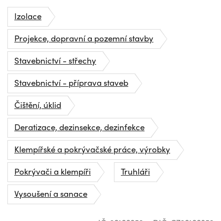
Izolace
Projekce, dopravní a pozemní stavby
Stavebnictví - střechy
Stavebnictví - příprava staveb
Čištění, úklid
Deratizace, dezinsekce, dezinfekce
Klempířské a pokrývačské práce, výrobky
Pokrývači a klempíři
Truhláři
Vysoušení a sanace