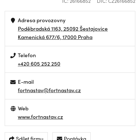
IČ: 26166852
DIČ: CZ26166852
Adresa provozovny
Poděbradská 1163, 25092 Šestajovice
Kamenická 677/6, 17000 Praha
Telefon
+420 605 252 250
E-mail
fortnastav@fortnastav.cz
Web
www.fortnastav.cz
Sdílet firmu
Poptávka