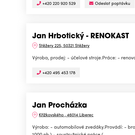
+420 220 920 529
Odeslat poptávku
Jan Hrbotický - RENOKAST
Stěžery 225, 50321 Stěžery
Výroba, prodej: - účelové stroje.Práce: - renov
+420 495 453 178
Jan Procházka
Křížkovského , 46014 Liberec
Výroba: - automobilové zvedáky.Provádí: - brou
1000 nh ) - soustružnické práce (...