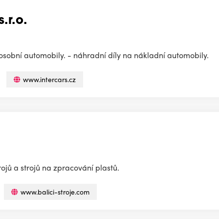
.r.o.
 osobní automobily. - náhradní díly na nákladní automobily.
www.intercars.cz
rojů a strojů na zpracování plastů.
www.balici-stroje.com