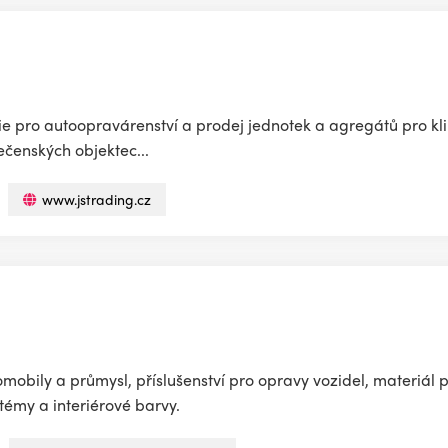
gie pro autoopravárenství a prodej jednotek a agregátů pro kl
čenských objektec...
www.jstrading.cz
obily a průmysl, příslušenství pro opravy vozidel, materiál 
témy a interiérové barvy.