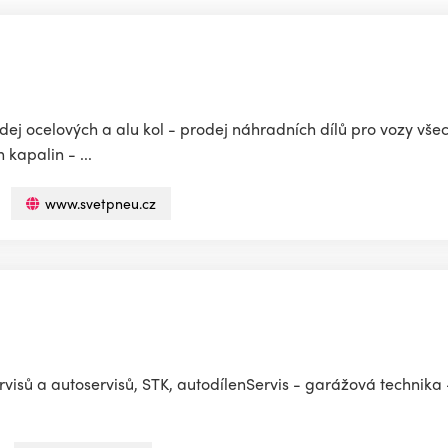
ej ocelových a alu kol - prodej náhradních dílů pro vozy vše
kapalin - ...
www.svetpneu.cz
visů a autoservisů, STK, autodílenServis - garážová technika