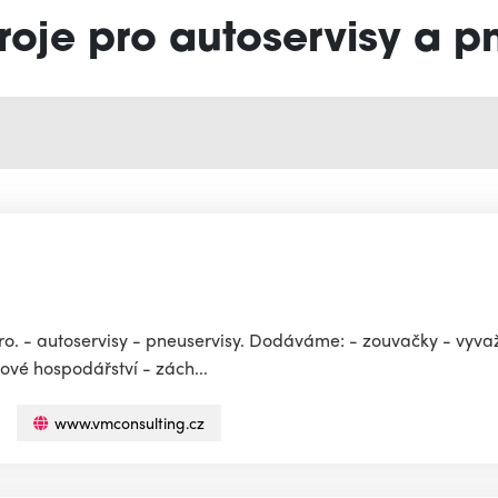
troje pro autoservisy a p
. - autoservisy - pneuservisy. Dodáváme: - zouvačky - vyvaž
jové hospodářství - zách...
www.vmconsulting.cz