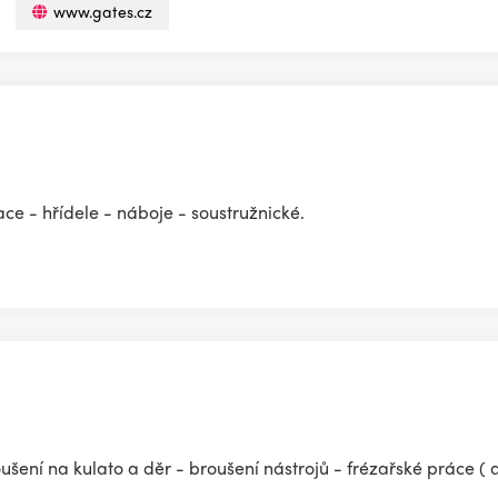
www.gates.cz
ace - hřídele - náboje - soustružnické.
šení na kulato a děr - broušení nástrojů - frézařské práce (