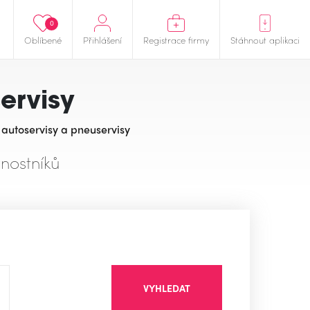
0
Oblíbené
Přihlášení
Registrace firmy
Stáhnout aplikaci
ervisy
 autoservisy a pneuservisy
nostníků
VYHLEDAT