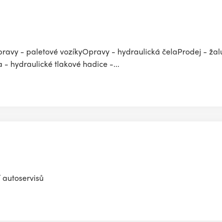
avy - paletové vozíkyOpravy - hydraulická čelaProdej - žalu
- hydraulické tlakové hadice -...
 autoservisů