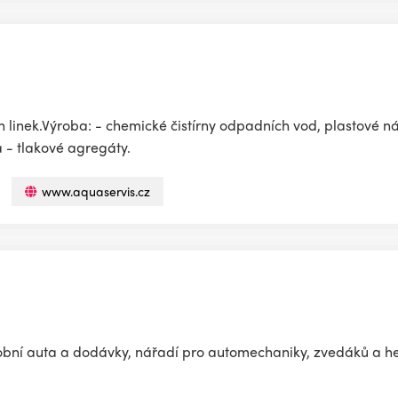
linek.Výroba: - chemické čistírny odpadních vod, plastové n
ka - tlakové agregáty.
www.aquaservis.cz
ní auta a dodávky, nářadí pro automechaniky, zvedáků a hev