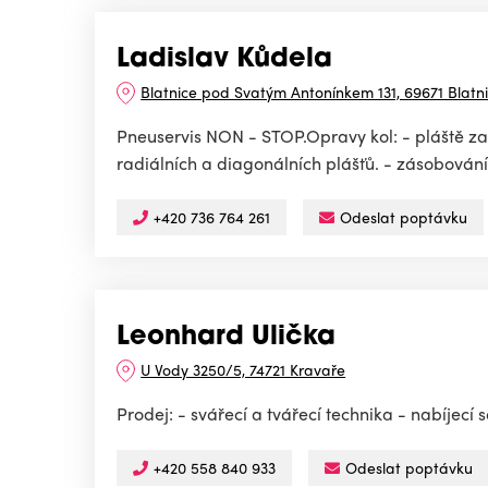
Ladislav Kůdela
Blatnice pod Svatým Antonínkem 131, 69671 Blat
Pneuservis NON - STOP.Opravy kol: - pláště z
radiálních a diagonálních plášťů. - zásobování
+420 736 764 261
Odeslat poptávku
Leonhard Ulička
U Vody 3250/5, 74721 Kravaře
Prodej: - svářecí a tvářecí technika - nabíjecí
+420 558 840 933
Odeslat poptávku