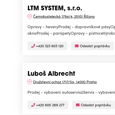
LTM SYSTEM, s.r.o.
Černokostelecká 1794/4, 25101 Říčany
Opravy - heveryProdej - dopravníkové pásyOpr
oknaProdej - parapetyOpravy - pístniceVýroba 
+420 323 603 120
Odeslat poptávku
Luboš Albrecht
Družstevní ochoz 1717/5a, 14000 Praha
Prodej - vybavení autoservisůServis - vybavení
+420 605 269 277
Odeslat poptávku