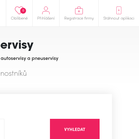
0
Oblíbené
Přihlášení
Registrace firmy
Stáhnout aplikaci
ervisy
 autoservisy a pneuservisy
nostníků
VYHLEDAT