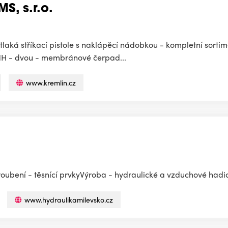
, s.r.o.
otlaká stříkací pistole s naklápěcí nádobkou - kompletní sortim
y NH - dvou - membránové čerpad...
www.kremlin.cz
oubení - těsnící prvkyVýroba - hydraulické a vzduchové hadi
www.hydraulikamilevsko.cz