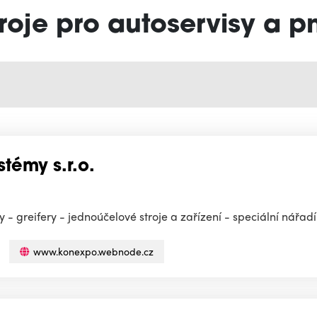
troje pro autoservisy a p
témy s.r.o.
- greifery - jednoúčelové stroje a zařízení - speciální nářadí
www.konexpo.webnode.cz