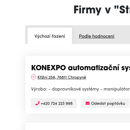
Firmy v "S
Výchozí řazení
Podle hodnocení
KONEXPO automatizační sys
Křížní 256, 76811 Chropyně
Výroba: - dopravníkové systémy - manipulátory 
+420 724 223 998
Odeslat poptávku