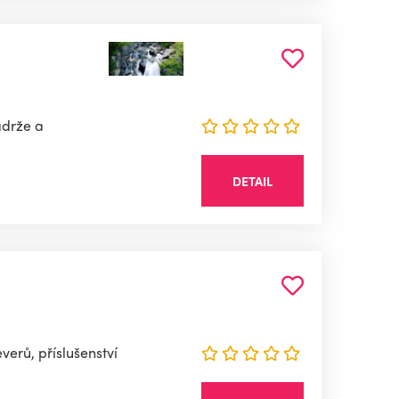
ádrže a
DETAIL
erů, příslušenství