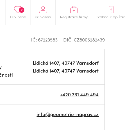
0
Oblíbené
Přihlášení
Registrace firmy
Stáhnout aplikaci
IČ: 67223583
DIČ: CZ8005282439
Lidická 1407, 40747 Varnsdorf
y
Lidická 1407, 40747 Varnsdorf
čnosti
+420 731 449 494
info@geometrie-naprav.cz