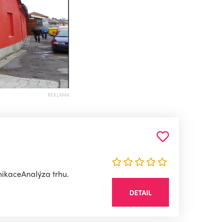
REKLAMA
nikaceAnalýza trhu.
DETAIL