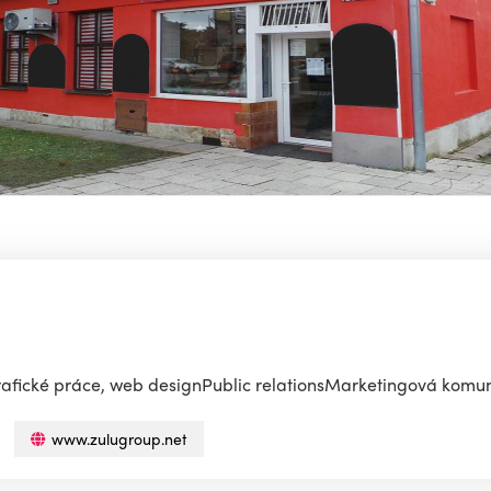
Grafické práce, web designPublic relationsMarketingová komu
www.zulugroup.net