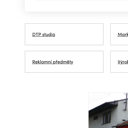
DTP studia
Mark
Reklamní předměty
Výro