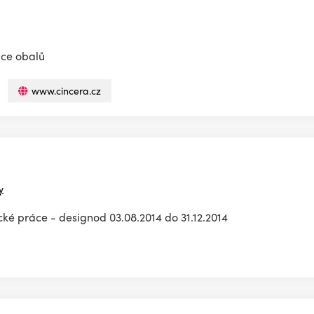
ace obalů
www.cincera.cz
y
ké práce - designod 03.08.2014 do 31.12.2014