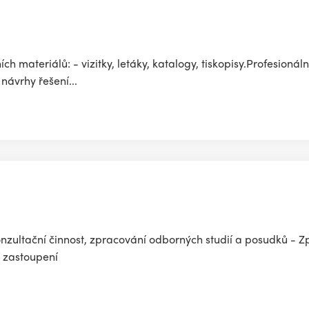
 materiálů: - vizitky, letáky, katalogy, tiskopisy.Profesioná
návrhy řešení...
ultační činnost, zpracování odborných studií a posudků - 
í zastoupení