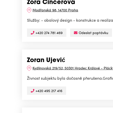
Zora Činčerová
Modřanská 98, 14700 Praha
Služby: - obalový design - konstrukce a realiz
+420 274 781 469
Odeslat poptávku
Zoran Ujević
Kydlinovská 219/52, 50301 Hradec Králové - Pláck
Živnost subjektu byla dočasně přerušena.Grafic
+420 495 217 416