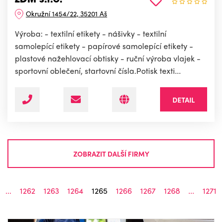
ZDM s.r.o.
Okružní 1454/22, 35201 Aš
Výroba: - textilní etikety - nášivky - textilní
samolepící etikety - papírové samolepící etikety -
plastové nažehlovací obtisky - ruční výroba vlajek -
sportovní oblečení, startovní čísla.Potisk texti...
DETAIL
ZOBRAZIT DALŠÍ FIRMY
...
1262
1263
1264
1265
1266
1267
1268
...
1271