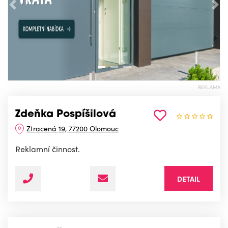
Předchozí
Nás
REKLAMA
Zdeňka Pospíšilová
Ztracená 19, 77200 Olomouc
Reklamní činnost.
DETAIL