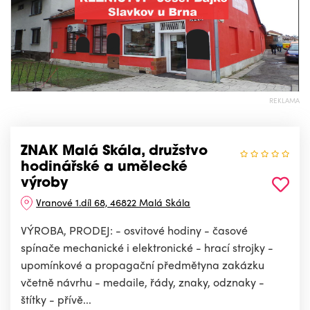
REKLAMA
ZNAK Malá Skála, družstvo
hodinářské a umělecké
výroby
Vranové 1.díl 68, 46822 Malá Skála
VÝROBA, PRODEJ: - osvitové hodiny - časové
spínače mechanické i elektronické - hrací strojky -
upomínkové a propagační předmětyna zakázku
včetně návrhu - medaile, řády, znaky, odznaky -
štítky - přívě...