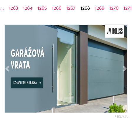
...
1263
1264
1265
1266
1267
1268
1269
1270
1271
Předchozí
Nás
REKLAMA