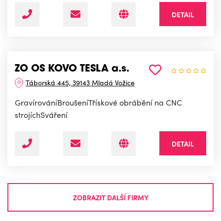
DETAIL
ZO OS KOVO TESLA a.s.
Táborská 445, 39143 Mladá Vožice
GravírováníBroušeníTřískové obrábění na CNC
strojíchSváření
DETAIL
ZOBRAZIT DALŠÍ FIRMY