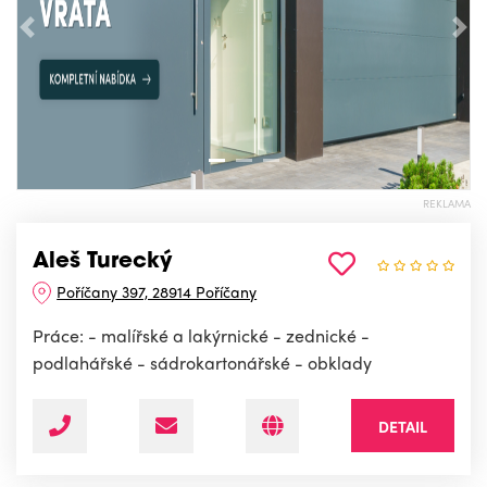
Předchozí
Nás
REKLAMA
Aleš Turecký
Poříčany 397, 28914 Poříčany
Práce: - malířské a lakýrnické - zednické -
podlahářské - sádrokartonářské - obklady
DETAIL