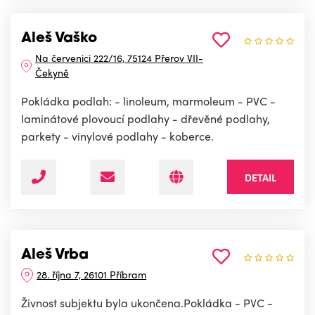
Aleš Vaško
Na červenici 222/16, 75124 Přerov VII-
Čekyně
Pokládka podlah: - linoleum, marmoleum - PVC -
laminátové plovoucí podlahy - dřevěné podlahy,
parkety - vinylové podlahy - koberce.
DETAIL
Aleš Vrba
28. října 7, 26101 Příbram
Živnost subjektu byla ukončena.Pokládka - PVC -