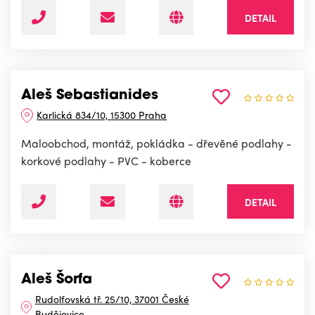
DETAIL
Aleš Sebastianides
Karlická 834/10, 15300 Praha
Maloobchod, montáž, pokládka - dřevěné podlahy -
korkové podlahy - PVC - koberce
DETAIL
Aleš Šorfa
Rudolfovská tř. 25/10, 37001 České
Budějovice