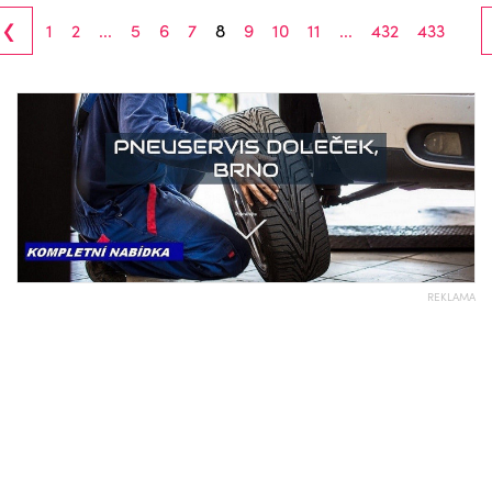
‹
1
2
...
5
6
7
8
9
10
11
...
432
433
REKLAMA