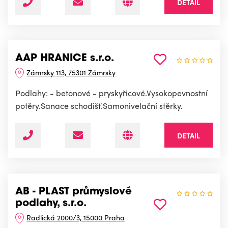
DETAIL
AAP HRANICE s.r.o.
Zámrsky 113, 75301 Zámrsky
Podlahy: - betonové - pryskyřicové.Vysokopevnostní
potěry.Sanace schodišť.Samonivelační stěrky.
DETAIL
AB - PLAST průmyslové
podlahy, s.r.o.
Radlická 2000/3, 15000 Praha