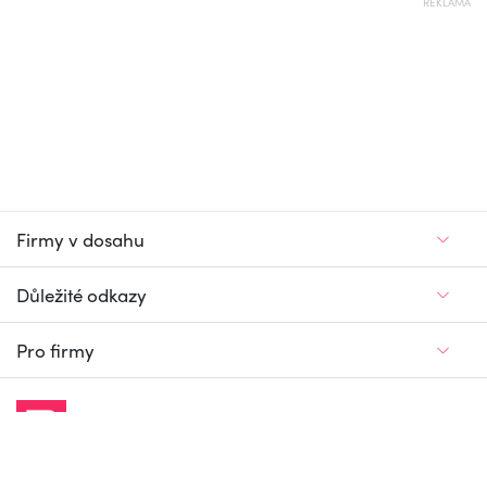
REKLAMA
Firmy v dosahu
Důležité odkazy
Pro firmy
Jedinečný firemní
a pracovní portál