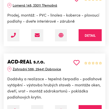
Lomená 148, 33011 Třemošná
Prodej, montáž: - PVC - linolea - koberce - plovoucí
podlahy - dveře interiérové - zárubně
DETAIL
ACD-REAL s.r.o.
Zahradní 586, 29441 Dobrovice
Dodávky a realizace - tepelná čerpadla - podlahové
vytápění - výstavba hrubých staveb - montáže oken,
dveří, vrat - montáž sádrokartonů - pokládka
podlahových krytin.