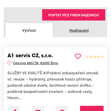
POPTAT VÍCE FIREM NAJEDNOU
Výchozí
Hodnocení
A1 servis CZ, s.r.o.
Glocova 680/39, 62000 Brno
SLUŽBY VE KVALITĚ A1Požární zabezpečení staveb
vč. revize: - hydranty, přenosné hasící přístroje,
požárně odolné dveře, šachtová revizní dvířka -
požárně bezpečnostní značení: - únikové cesty,
hlavní...