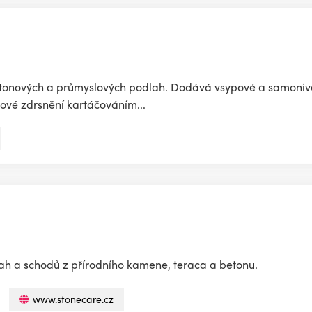
betonových a průmyslových podlah. Dodává vsypové a samonive
zové zdrsnění kartáčováním...
h a schodů z přírodního kamene, teraca a betonu.
www.stonecare.cz