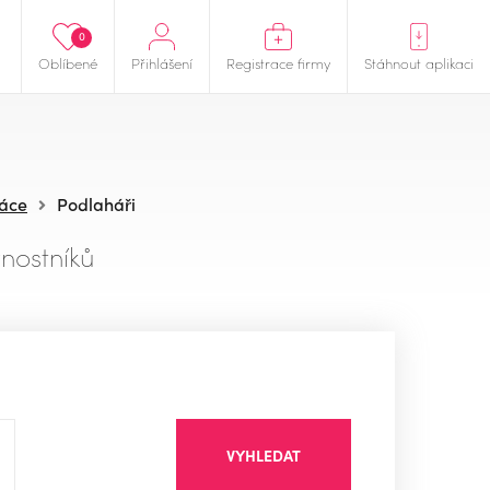
0
Oblíbené
Přihlášení
Registrace firmy
Stáhnout aplikaci
ráce
Podlaháři
nostníků
VYHLEDAT