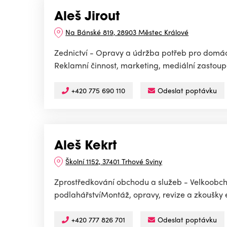
Aleš Jirout
Na Bánské 819, 28903 Městec Králové
Zednictví - Opravy a údržba potřeb pro domácn
Reklamní činnost, marketing, mediální zastoup
+420 775 690 110
Odeslat poptávku
Aleš Kekrt
Školní 1152, 37401 Trhové Sviny
Zprostředkování obchodu a služeb - Velkoobch
podlahářstvíMontáž, opravy, revize a zkoušky e
+420 777 826 701
Odeslat poptávku