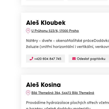
Aleš Kloubek
U Průhonu 523/6, 17000 Praha
Nátěry - dveře - okenaMalířské práceDodávka
žaluzie (vnitřní horizontální i vertikální, venko
+420 604 847 745
Odeslat poptávku
Aleš Kosina
Bílá Třemešná 394, 54472 Bílá Třemešná
Provádíme hydroizolace plochých střech včetně 
a bazény, včetně dodávky materiálu.