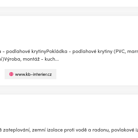
 - podlahové krytinyPokládka - podlahové krytiny (PVC, m
vní)Výroba, montáž - kuch...
www.kb-interier.cz
zateplování, zemní izolace proti vodě a radonu, povlakové iz