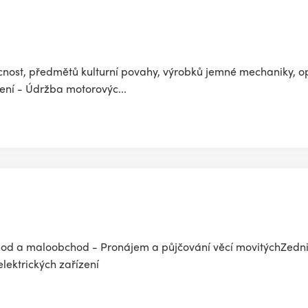
ost, předmětů kulturní povahy, výrobků jemné mechaniky, opt
ení - Údržba motorovýc...
od a maloobchod - Pronájem a půjčování věcí movitýchZednict
lektrických zařízení