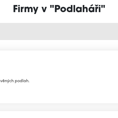
Firmy v "Podlaháři"
evěných podlah.