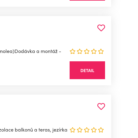
armolea)Dodávka a montáž -
DETAIL
olace balkonů a teras, jezírka