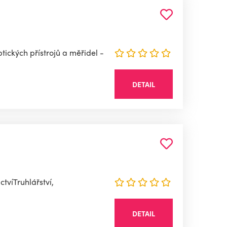
ických přístrojů a měřidel -
DETAIL
víTruhlářství,
DETAIL