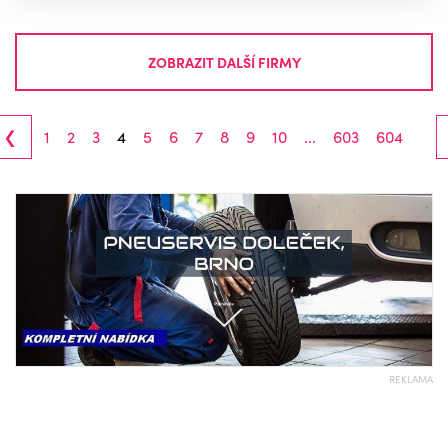
ZOBRAZIT DALŠÍ FIRMY
‹
1
2
3
4
5
6
7
8
9
10
...
603
604
REKLAMA