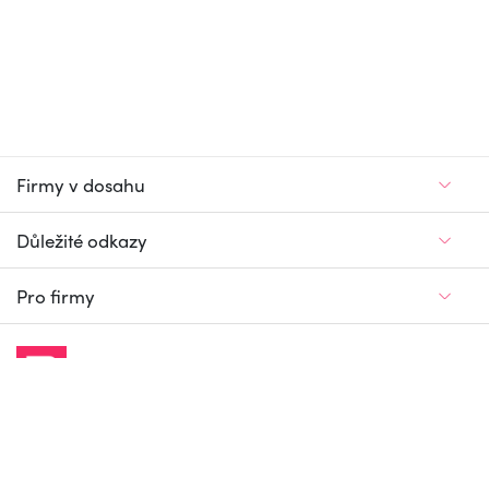
Firmy v dosahu
Důležité odkazy
Pro firmy
Jedinečný firemní
a pracovní portál
© Firmy v dosahu.cz