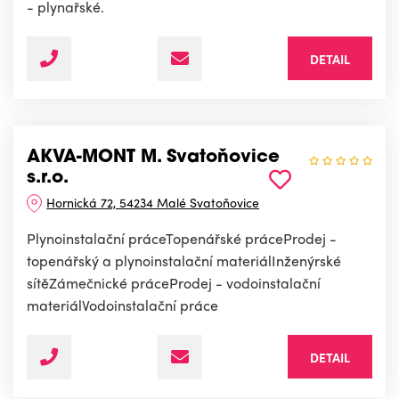
- plynařské.
DETAIL
AKVA-MONT M. Svatoňovice
s.r.o.
Hornická 72, 54234 Malé Svatoňovice
Plynoinstalační práceTopenářské práceProdej -
topenářský a plynoinstalační materiálInženýrské
sítěZámečnické práceProdej - vodoinstalační
materiálVodoinstalační práce
DETAIL