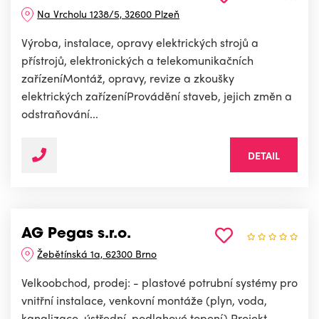
Na Vrcholu 1238/5, 32600 Plzeň
Výroba, instalace, opravy elektrických strojů a
přístrojů, elektronických a telekomunikačních
zařízeníMontáž, opravy, revize a zkoušky
elektrických zařízeníProvádění staveb, jejich změn a
odstraňování...
DETAIL
AG Pegas s.r.o.
Žebětínská 1a, 62300 Brno
Velkoobchod, prodej: - plastové potrubní systémy pro
vnitřní instalace, venkovní montáže (plyn, voda,
kanalizace, ústřední, podlahové topení).Projekt,