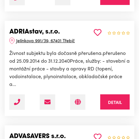
ADRIAstav, s.r.o.
Jelínkova 991/39, 67401 Třebíč
Živnost subjektu byla dočasně přerušena.přerušeno
od 25.09.2014 do 31.12.2040Práce, služby: - stavební a
montážní práce - stavby a opravy RD (topení,
vodoinstalace, plynoinstalace, obkladačské práce
a...
DETAIL
ADVASAVERS s.r.o.