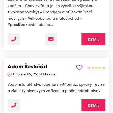
zbožím - Chov zvířat a jejich výcvik (s výjimkou
živočišné výroby) - Pronájem a půjčování věcí
movitých - Velkoobchod a maloobchod -
Zprostředkování obcho...
DETAIL
Adam Šestořád
Uhřičice 177, 75201 Uhřičice
Vodoinstalatérství, topenářstvíMontáž, opravy, revize
a zkoušky plynových zařízení a plnění nádob plyny
DETAIL