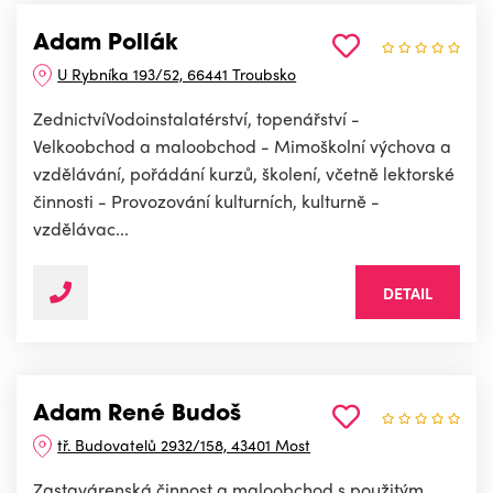
Adam Pollák
U Rybníka 193/52, 66441 Troubsko
ZednictvíVodoinstalatérství, topenářství -
Velkoobchod a maloobchod - Mimoškolní výchova a
vzdělávání, pořádání kurzů, školení, včetně lektorské
činnosti - Provozování kulturních, kulturně -
vzdělávac...
DETAIL
Adam René Budoš
tř. Budovatelů 2932/158, 43401 Most
Zastavárenská činnost a maloobchod s použitým