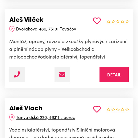
Aleš Vilček
Dvořákova 480, 75101 Tovačov
Montáž, opravy, revize a zkoušky plynových zařízení
a plnění nádob plyny - Velkoobchod a
maloobchodVodoinstalatérství, topenářství
DETAIL
Aleš Vlach
Tanvaldská 220, 46311 Liberec
Vodoinstalatérství, topenářstvíSilniční motorová
doprava - nákladní provozovaná vozidly nebo