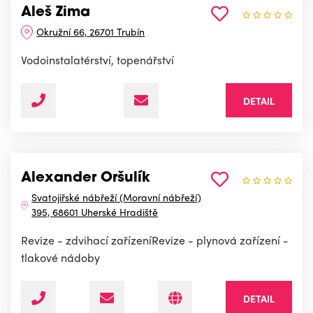
Aleš Zima
Okružní 66, 26701 Trubín
Vodoinstalatérství, topenářství
DETAIL
Alexander Oršulík
Svatojiřské nábřeží (Moravní nábřeží)
395, 68601 Uherské Hradiště
Revize - zdvihací zařízeníRevize - plynová zařízení -
tlakové nádoby
DETAIL