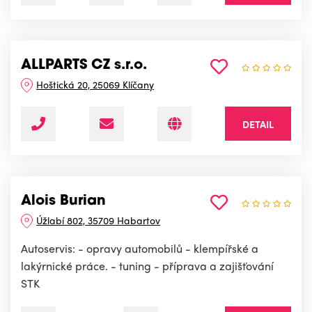
ALLPARTS CZ s.r.o.
Hoštická 20, 25069 Klíčany
DETAIL
Alois Burian
Úžlabí 802, 35709 Habartov
Autoservis: - opravy automobilů - klempířské a
lakýrnické práce. - tuning - příprava a zajišťování
STK