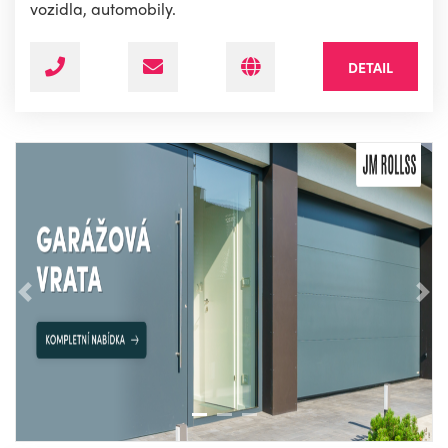
vozidla, automobily.
DETAIL
Předchozí
Nás