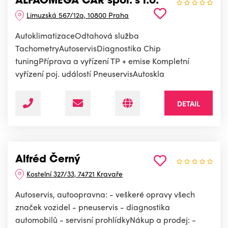
ALFAOMEGA CAR spol. s r.o.
Limuzská 567/12a, 10800 Praha
AutoklimatizaceOdtahová služba
TachometryAutoservisDiagnostika Chip
tuningPříprava a vyřízení TP + emise Kompletní
vyřízení poj. událostí PneuservisAutoskla
DETAIL
Alfréd Černý
Kostelní 327/33, 74721 Kravaře
Autoservis, autoopravna: - veškeré opravy všech
značek vozidel - pneuservis - diagnostika
automobilů - servisní prohlídkyNákup a prodej: -