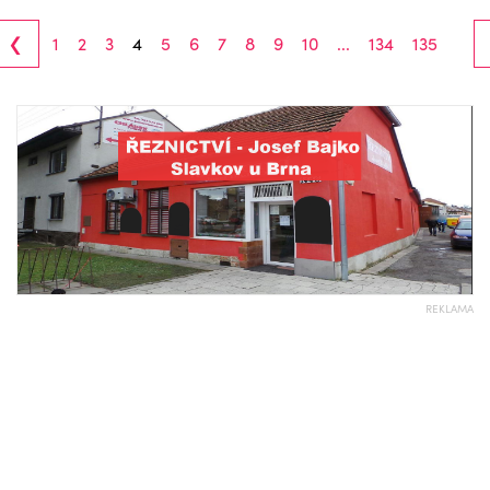
‹
1
2
3
4
5
6
7
8
9
10
...
134
135
REKLAMA