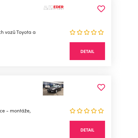
ch vozů Toyota a
DETAIL
áce - montáže,
DETAIL