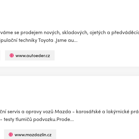
abýváme se prodejem nových, skladových, ojetých a předváděcí
pulační techniky Toyota .Jsme au...
www.autoeder.cz
uční servis a opravy vozů Mazda - karosářské a lakýrnické pr
 - testy tlumičů podvozku.Prode...
www.mazdazlin.cz