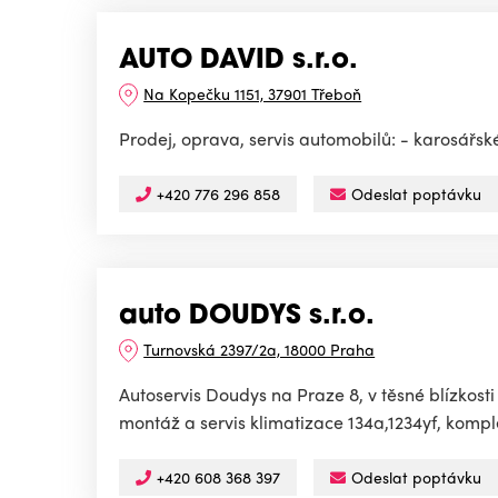
AUTO DAVID s.r.o.
Na Kopečku 1151, 37901 Třeboň
Prodej, oprava, servis automobilů: - karosářs
+420 776 296 858
Odeslat poptávku
auto DOUDYS s.r.o.
Turnovská 2397/2a, 18000 Praha
Autoservis Doudys na Praze 8, v těsné blízkost
montáž a servis klimatizace 134a,1234yf, komple
+420 608 368 397
Odeslat poptávku