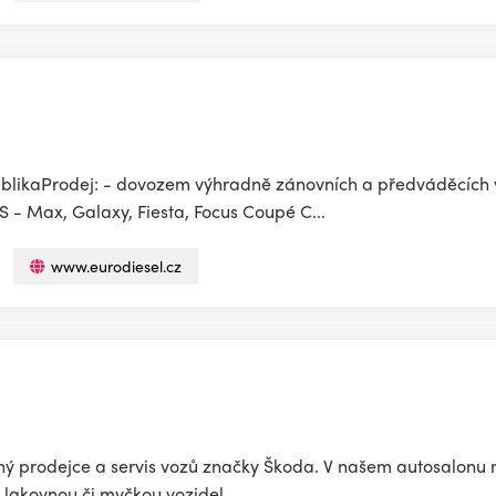
likaProdej: - dovozem výhradně zánovních a předváděcích v
 - Max, Galaxy, Fiesta, Focus Coupé C...
www.eurodiesel.cz
ý prodejce a servis vozů značky Škoda. V našem autosalonu n
lakovnou či myčkou vozidel...