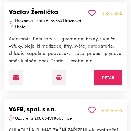
Václav Žemlička
Hroznová Lhota 5, 69663 Hroznová
Lhota
Autoservis, Pneuservis: - geometrie, brzdy, tlumiče,
výfuky, oleje, klimatizace, fitry, světa, autobaterie,
chladící kapalina, podvozek. - secur pneus - plynová
směs k plnění pneu.Prodej: - osobní a d...
DETAIL
VAFR, spol. s r.o.
Uzavřená 213, 66451 Kobylnice
CHLADÍCÍ A KLIMATIZAČNÍ ZAŘÍZENÍ - klimatizační