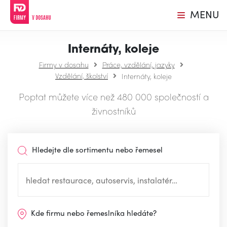
MENU
Internáty, koleje
Firmy v dosahu
Práce, vzdělání, jazyky
Vzdělání, školství
Internáty, koleje
Poptat můžete více než 480 000 společností a
živnostníků
Hledejte dle sortimentu nebo řemesel
Kde firmu nebo řemeslníka hledáte?