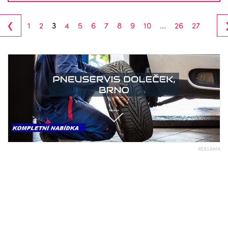
‹
1
2
3
4
5
6
7
8
9
10
...
26
27
REKLAMA