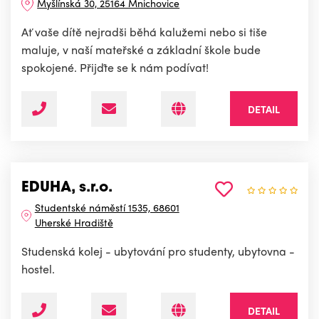
Myšlínská 30, 25164 Mnichovice
Ať vaše dítě nejradši běhá kalužemi nebo si tiše
maluje, v naší mateřské a základní škole bude
spokojené. Přijďte se k nám podívat!
DETAIL
EDUHA, s.r.o.
Studentské náměstí 1535, 68601
Uherské Hradiště
Studenská kolej - ubytování pro studenty, ubytovna -
hostel.
DETAIL