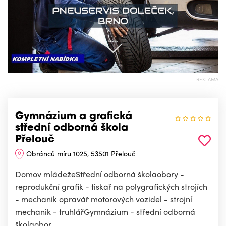
REKLAMA
Gymnázium a grafická
střední odborná škola
Přelouč
Obránců míru 1025, 53501 Přelouč
Domov mládežeStřední odborná školaobory -
reprodukční grafik - tiskař na polygrafických strojích
- mechanik opravář motorových vozidel - strojní
mechanik - truhlářGymnázium - střední odborná
školaobor...