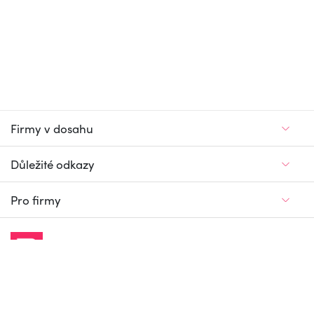
Firmy v dosahu
Důležité odkazy
Pro firmy
Jedinečný firemní
a pracovní portál
© Firmy v dosahu.cz