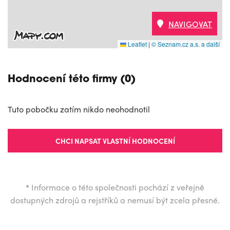
NAVIGOVAT
Leaflet
|
© Seznam.cz a.s. a další
Hodnocení této firmy (0)
Tuto pobočku zatím nikdo neohodnotil
CHCI NAPSAT VLASTNÍ HODNOCENÍ
*
Informace o této společnosti pochází z veřejně
dostupných zdrojů a rejstříků a nemusí být zcela přesné.