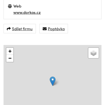
Web
www.dorkas.cz
Sdílet firmu
Poptávka
+
−