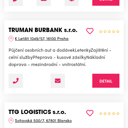
TRUMAN BURBANK s.r.o.
K Letišti 1049/57, 16100 Praha
Půjčení osobních aut a dodávekLetenkyZajištění -
celní službyPřeprava - kusové zásilkyNákladní
doprava - mezinárodní - vnitrostátní.
DETAIL
TTG LOGISTICS s.r.o.
Svitavská 500/7, 67801 Blansko