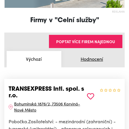
REKLAMA
Firmy v "Celní služby"
POPTAT VÍCE FIREM NAJEDNOU
Výchozí
Hodnocení
TRANSEXPRESS Intl. spol. s
r.o.
Bohumínská 1876/2, 73506 Karviná-
Nové Město
Pobočka.Zasílatelství: - mezinárodní (zahraniční) -
tuzemské (vnitrostátní) - přeprava celovozových i