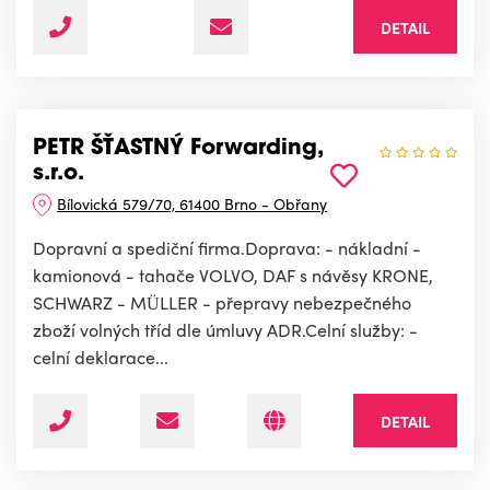
DETAIL
PETR ŠŤASTNÝ Forwarding,
s.r.o.
Bílovická 579/70, 61400 Brno - Obřany
Dopravní a spediční firma.Doprava: - nákladní -
kamionová - tahače VOLVO, DAF s návěsy KRONE,
SCHWARZ - MÜLLER - přepravy nebezpečného
zboží volných tříd dle úmluvy ADR.Celní služby: -
celní deklarace...
DETAIL