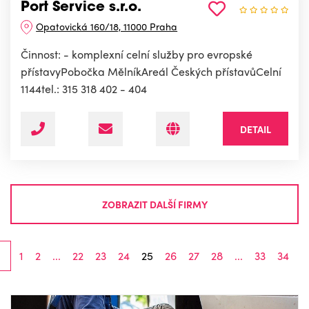
Port Service s.r.o.
Opatovická 160/18, 11000 Praha
Činnost: - komplexní celní služby pro evropské
přístavyPobočka MělníkAreál Českých přístavůCelní
1144tel.: 315 318 402 - 404
DETAIL
ZOBRAZIT DALŠÍ FIRMY
1
2
...
22
23
24
25
26
27
28
...
33
34