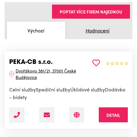
POPTAT VÍCE FIREM NAJEDNOU
Výchozí
Hodnocení
PEKA-CB s.r.o.
Dvořákova 381/21, 37001 České
Budějovice
Celní službySpediční službyÚklidové službyDodávka
- bidety
DETAIL