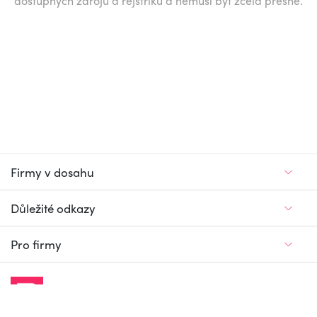
dostupných zdrojů a rejstříků a nemusí být zcela přesné.
Firmy v dosahu
Důležité odkazy
Pro firmy
Jedinečný firemní
a pracovní portál