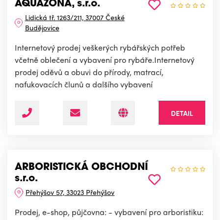
AQUAZONA, s.r.o.
Lidická tř. 1263/211, 37007 České
Budějovice
Internetový prodej veškerých rybářských potřeb
včetně oblečení a vybavení pro rybáře.Internetový
prodej oděvů a obuvi do přírody, matrací,
nafukovacích člunů a dalšího vybavení
DETAIL
ARBORISTICKÁ OBCHODNÍ
s.r.o.
Přehýšov 57, 33023 Přehýšov
Prodej, e-shop, půjčovna: - vybavení pro arboristiku: