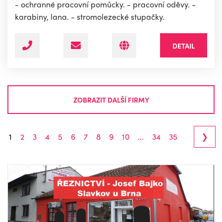
- ochranné pracovní pomůcky. - pracovní oděvy. -
karabiny, lana. - stromolezecké stupačky.
DETAIL
ZOBRAZIT DALŠÍ FIRMY
›
1
2
3
4
5
6
7
8
9
10
...
34
35