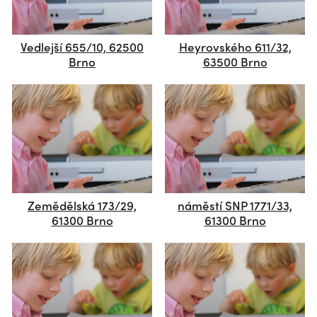
Vedlejší 655/10, 62500
Heyrovského 611/32,
Brno
63500 Brno
Zemědělská 173/29,
náměstí SNP 1771/33,
61300 Brno
61300 Brno