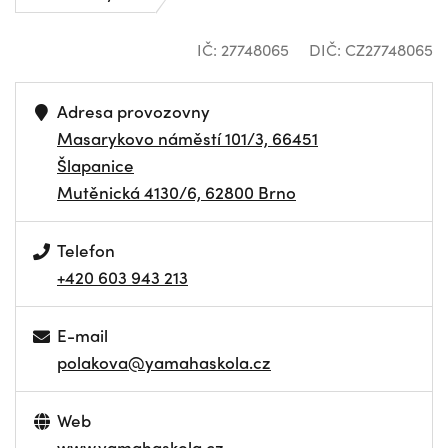
IČ: 27748065
DIČ: CZ27748065
Adresa provozovny
Masarykovo náměstí 101/3, 66451
Šlapanice
Mutěnická 4130/6, 62800 Brno
Telefon
+420 603 943 213
E-mail
polakova@yamahaskola.cz
Web
www.yamahaskola.cz