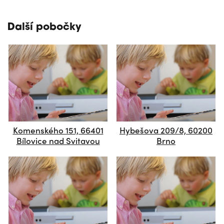
Další pobočky
Komenského 151, 66401
Hybešova 209/8, 60200
Bílovice nad Svitavou
Brno