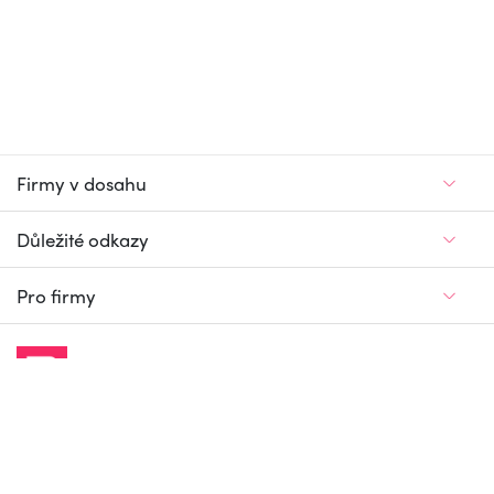
Firmy v dosahu
Důležité odkazy
Pro firmy
Jedinečný firemní
a pracovní portál
© Firmy v dosahu.cz