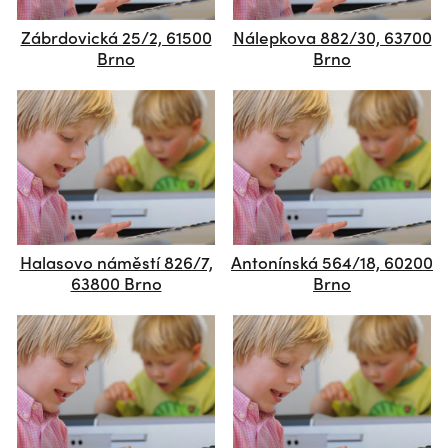
Zábrdovická 25/2, 61500
Nálepkova 882/30, 63700
Brno
Brno
Halasovo náměstí 826/7,
Antonínská 564/18, 60200
63800 Brno
Brno