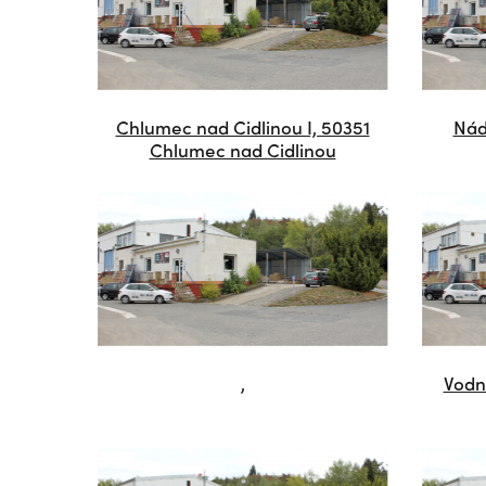
Chlumec nad Cidlinou I, 50351
Nád
Chlumec nad Cidlinou
,
Vodn