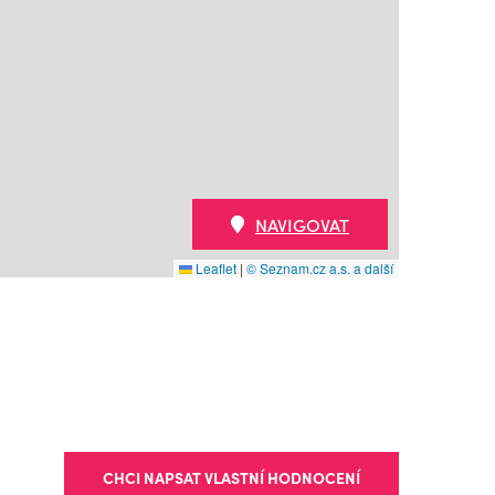
NAVIGOVAT
Leaflet
|
© Seznam.cz a.s. a další
CHCI NAPSAT VLASTNÍ HODNOCENÍ