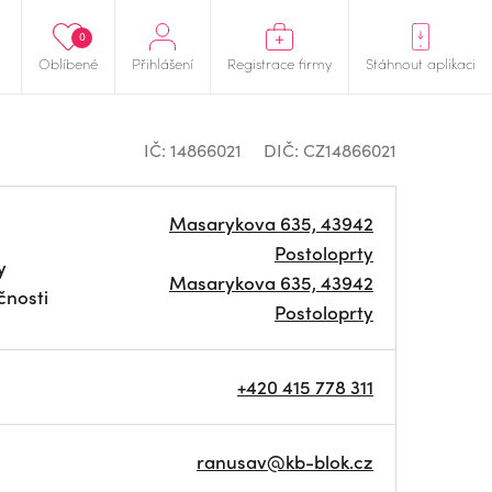
0
Oblíbené
Přihlášení
Registrace firmy
Stáhnout aplikaci
IČ: 14866021
DIČ: CZ14866021
Masarykova 635, 43942
Postoloprty
y
Masarykova 635, 43942
čnosti
Postoloprty
+420 415 778 311
ranusav@kb-blok.cz