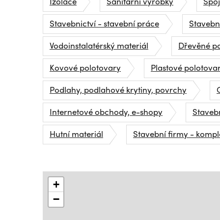
Izolace
Sanitární výrobky
Spoj
Stavebnictví - stavební práce
Stavebni
Vodoinstalatérský materiál
Dřevěné po
Kovové polotovary
Plastové polotova
Podlahy, podlahové krytiny, povrchy
Internetové obchody, e-shopy
Staveb
Hutní materiál
Stavební firmy - kompl
+
−