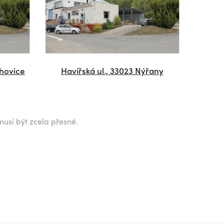
chovice
Havířská ul., 33023 Nýřany
musí být zcela přesné.