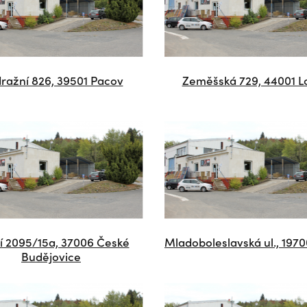
ražní 826, 39501 Pacov
Zeměšská 729, 44001 L
í 2095/15a, 37006 České
Mladoboleslavská ul., 197
Budějovice