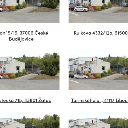
dní 5/15, 37006 České
Kulkova 4332/12a, 61500
Budějovice
tecká 715, 43801 Žatec
Turinského ul., 41117 Libo