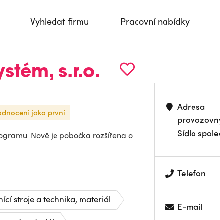
Vyhledat firmu
Pracovní nabídky
stém, s.r.o.
Adresa
odnocení jako první
provozovn
Sídlo spole
rogramu. Nově je pobočka rozšířena o
Telefon
ící stroje a technika, materiál
E-mail