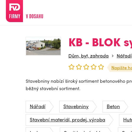
KB - BLOK sy
Dům, byt, zahrada
Nářadí
Napište h
Stavebniny nabízí široký sortiment betonového p
běžný stavební sortiment.
Nářadí
Stavebniny
Beton
Stavební materiál, prodej, výroba
Hutn