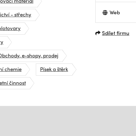
ovací materiál
Web
ctví - střechy
lotovary
Sdílet firmu
ry
Obchody, e-shopy, prodej
ní chemie
Písek a štěrk
etní činnost