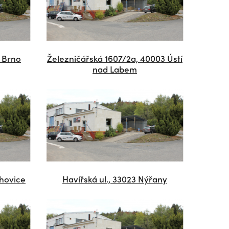
 Brno
Železničářská 1607/2a, 40003 Ústí
nad Labem
chovice
Havířská ul., 33023 Nýřany