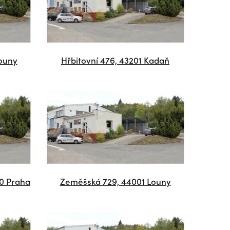
ouny
Hřbitovní 476, 43201 Kadaň
00 Praha
Zeměšská 729, 44001 Louny