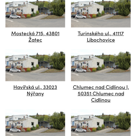
Mostecká 715, 43801
Turinského ul., 41117
Žatec
Libochovice
Havířská ul., 33023
Chlumec nad Cidlinou I,
Nýřany
50351 Chlumec nad
Cidlinou