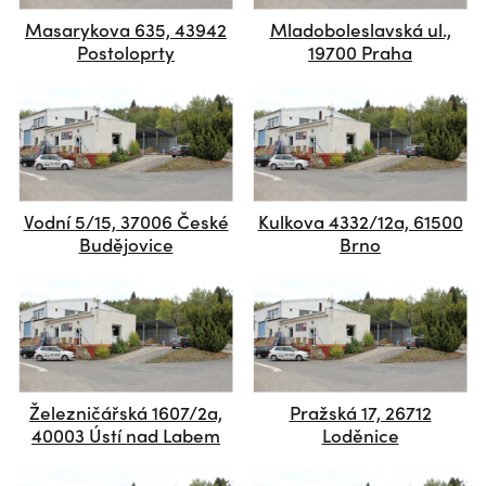
Masarykova 635, 43942
Mladoboleslavská ul.,
Postoloprty
19700 Praha
Vodní 5/15, 37006 České
Kulkova 4332/12a, 61500
Budějovice
Brno
Železničářská 1607/2a,
Pražská 17, 26712
40003 Ústí nad Labem
Loděnice