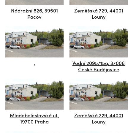
Nádražní 826, 39501
Zeměšská 729, 44001
Pacov
Louny
,
Vodní 2095/15a, 37006
České Budějovice
Mladoboleslavská ul.,
Zeměšská 729, 44001
19700 Praha
Louny