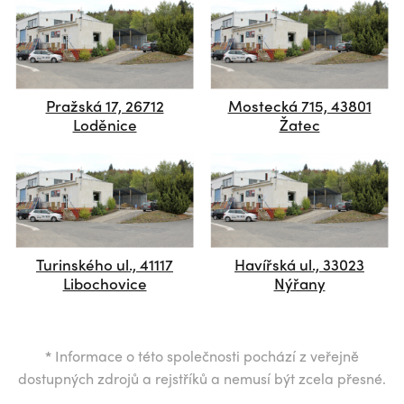
Pražská 17, 26712
Mostecká 715, 43801
Loděnice
Žatec
Turinského ul., 41117
Havířská ul., 33023
Libochovice
Nýřany
*
Informace o této společnosti pochází z veřejně
dostupných zdrojů a rejstříků a nemusí být zcela přesné.