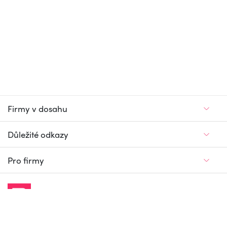
Firmy v dosahu
Důležité odkazy
Pro firmy
Jedinečný firemní
a pracovní portál