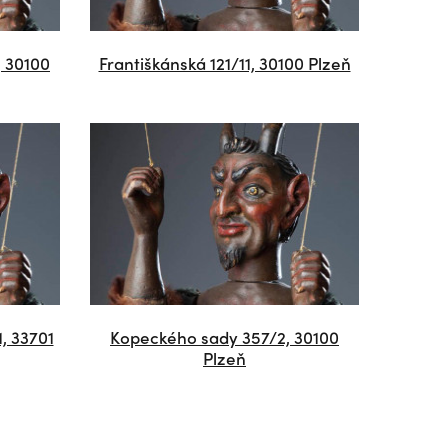
, 30100
Františkánská 121/11, 30100 Plzeň
, 33701
Kopeckého sady 357/2, 30100
Plzeň