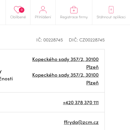
0
Oblíbené
Přihlášení
Registrace firmy
Stáhnout aplikaci
IČ: 00228745
DIČ: CZ00228745
Kopeckého sady 357/2, 30100
Plzeň
y
Kopeckého sady 357/2, 30100
čnosti
Plzeň
+420 378 370 111
ffryda@zcm.cz