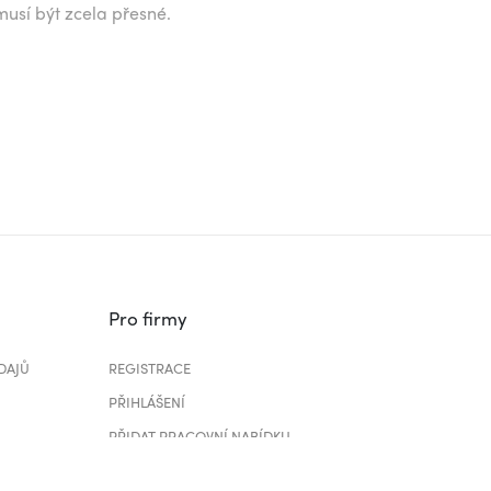
musí být zcela přesné.
Pro firmy
DAJŮ
REGISTRACE
PŘIHLÁŠENÍ
PŘIDAT PRACOVNÍ NABÍDKU
CENÍK