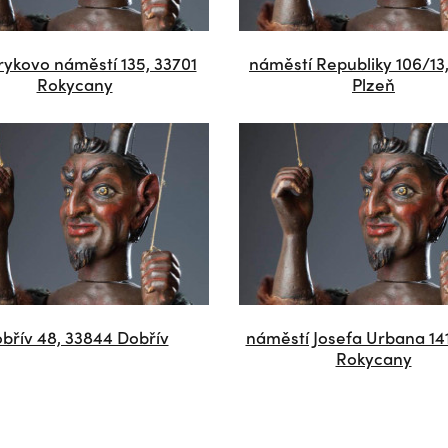
ykovo náměstí 135, 33701
náměstí Republiky 106/13
Rokycany
Plzeň
břív 48, 33844 Dobřív
náměstí Josefa Urbana 141
Rokycany