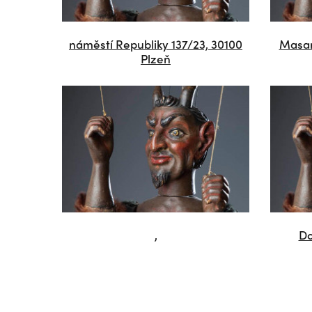
náměstí Republiky 137/23, 30100
Masar
Plzeň
,
Do