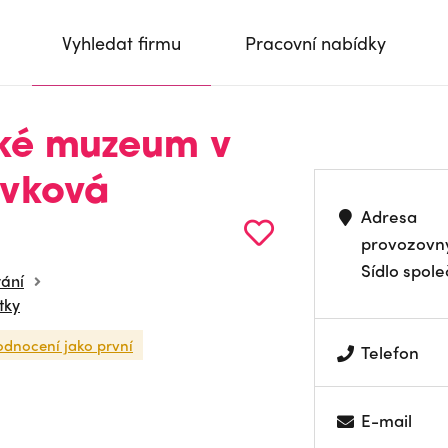
Vyhledat firmu
Pracovní nabídky
ké muzeum v
pěvková
Adresa
provozovn
Sídlo spole
vání
tky
odnocení jako první
Telefon
E-mail