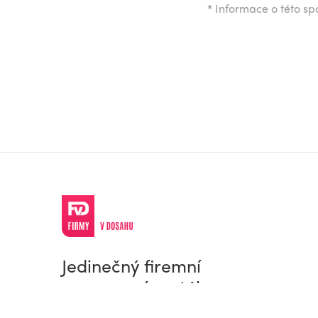
*
Informace o této spo
Jedinečný firemní
a pracovní portál