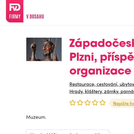
Západočes
Plzni, přís
organizace
Restaurace, cestování, ubyto
Hrady, kláštery, zámky, pamá
Napište h
Muzeum.