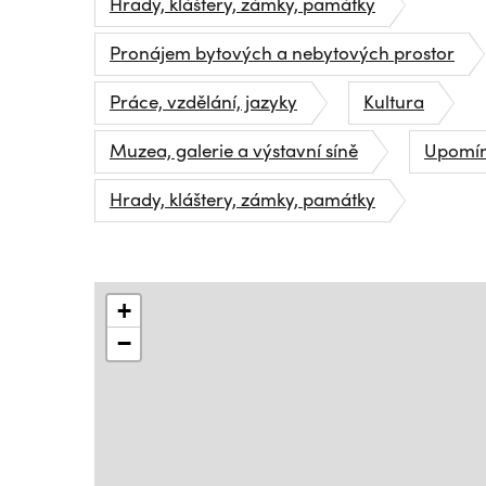
Hrady, kláštery, zámky, památky
Pronájem bytových a nebytových prostor
Práce, vzdělání, jazyky
Kultura
Muzea, galerie a výstavní síně
Upomín
Hrady, kláštery, zámky, památky
+
−