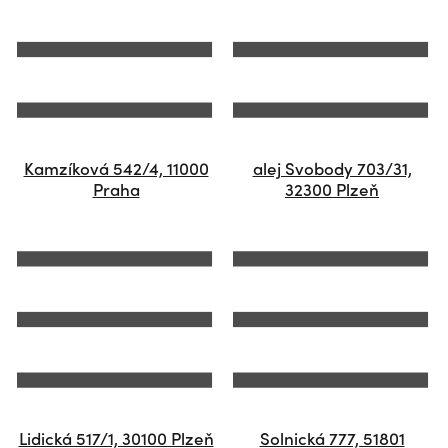
Kamzíková 542/4, 11000
alej Svobody 703/31,
Praha
32300 Plzeň
Lidická 517/1, 30100 Plzeň
Solnická 777, 51801