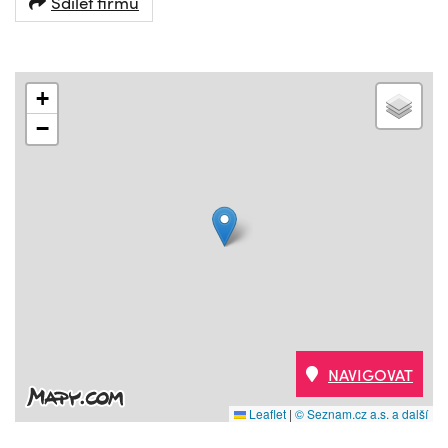
Sdílet firmu
+
−
NAVIGOVAT
Leaflet
|
© Seznam.cz a.s. a další