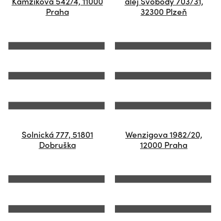
Kamzíková 542/4, 11000
alej Svobody 703/31,
Praha
32300 Plzeň
Solnická 777, 51801
Wenzigova 1982/20,
Dobruška
12000 Praha