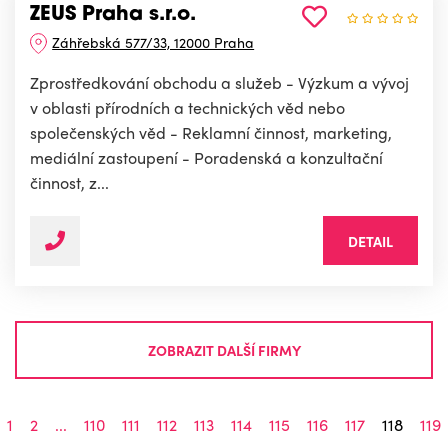
ZEUS Praha s.r.o.
Záhřebská 577/33, 12000 Praha
Zprostředkování obchodu a služeb - Výzkum a vývoj
v oblasti přírodních a technických věd nebo
společenských věd - Reklamní činnost, marketing,
mediální zastoupení - Poradenská a konzultační
činnost, z...
DETAIL
ZOBRAZIT DALŠÍ FIRMY
1
2
...
110
111
112
113
114
115
116
117
118
119