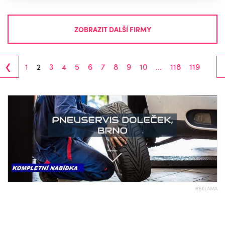
ZOBRAZIT DALŠÍ FIRMY
‹
1
2
3
4
5
6
7
8
9
10
...
118
119
REKLAMA