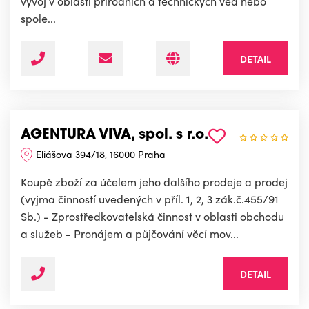
vývoj v oblasti přírodních a technických věd nebo
spole...
DETAIL
AGENTURA VIVA, spol. s r.o.
Eliášova 394/18, 16000 Praha
Koupě zboží za účelem jeho dalšího prodeje a prodej
(vyjma činností uvedených v příl. 1, 2, 3 zák.č.455/91
Sb.) - Zprostředkovatelská činnost v oblasti obchodu
a služeb - Pronájem a půjčování věcí mov...
DETAIL