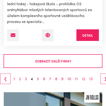
lední hokej - hokejová škola - prohlídka O2
arényNábor mladých talentovaných sportovců za
účelem komplexního sportovně vzdělávacího
procesu se specializ...
DETAIL
ZOBRAZIT DALŠÍ FIRMY
‹
1
2
3
4
5
6
7
8
9
10
11
12
13