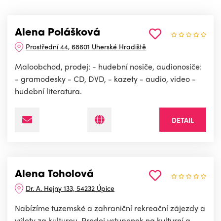
Alena Polášková
Prostřední 44, 68601 Uherské Hradiště
Maloobchod, prodej: - hudební nosiče, audionosiče:
- gramodesky - CD, DVD, - kazety - audio, video -
hudební literatura.
DETAIL
Alena Toholová
Dr. A. Hejny 133, 54232 Úpice
Nabízíme tuzemské a zahraniční rekreační zájezdy a
výlety za kulturou. Prodej vstupenek na kulturní a