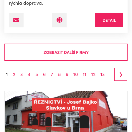
rýchla doprava.
DETAIL
ZOBRAZIT DALŠÍ FIRMY
›
1
2
3
4
5
6
7
8
9
10
11
12
13