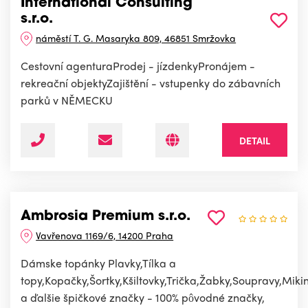
International Consulting
s.r.o.
náměstí T. G. Masaryka 809, 46851 Smržovka
Cestovní agenturaProdej - jízdenkyPronájem -
rekreační objektyZajištění - vstupenky do zábavních
parků v NĚMECKU
DETAIL
Ambrosia Premium s.r.o.
Vavřenova 1169/6, 14200 Praha
Dámske topánky Plavky,Tílka a
topy,Kopačky,Šortky,Kšiltovky,Trička,Žabky,Soupravy,Miki
a ďalšie špičkové značky - 100% pôvodné značky,