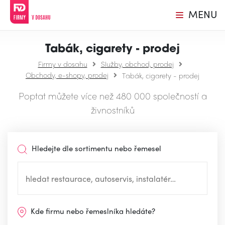
MENU
Tabák, cigarety - prodej
Firmy v dosahu
Služby, obchod, prodej
Obchody, e-shopy, prodej
Tabák, cigarety - prodej
Poptat můžete více než 480 000 společností a
živnostníků
Hledejte dle sortimentu nebo řemesel
Kde firmu nebo řemeslníka hledáte?