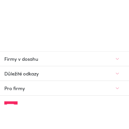
Firmy v dosahu
Důležité odkazy
Pro firmy
Jedinečný firemní
a pracovní portál
© Firmy v dosahu.cz