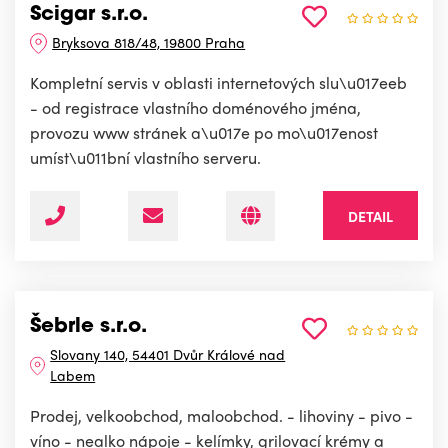
Scigar s.r.o.
Bryksova 818/48, 19800 Praha
Kompletní servis v oblasti internetových slu\u017eeb
- od registrace vlastního doménového jména,
provozu www stránek a\u017e po mo\u017enost
umíst\u011bní vlastního serveru.
DETAIL
Šebrle s.r.o.
Slovany 140, 54401 Dvůr Králové nad
Labem
Prodej, velkoobchod, maloobchod. - lihoviny - pivo -
víno - nealko nápoje - kelímky, grilovací krémy a