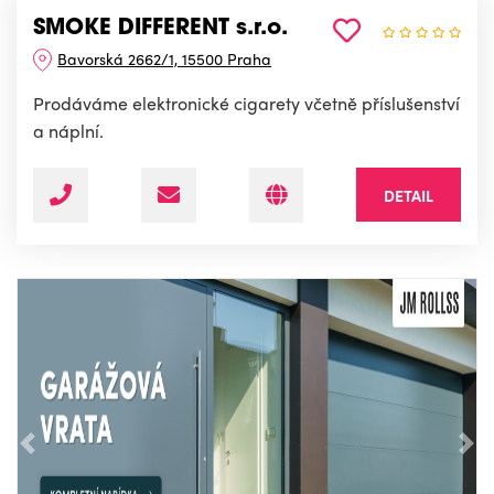
SMOKE DIFFERENT s.r.o.
Bavorská 2662/1, 15500 Praha
Prodáváme elektronické cigarety včetně příslušenství
a náplní.
DETAIL
Předchozí
Nás