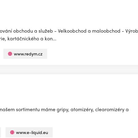
dkování obchodu a služeb - Velkoobchod a maloobchod - Výrob
ie, kartáčnického a kon...
www.redym.cz
 V našem sortimentu máme gripy, atomizéry, clearomizéry a
www.e-liquid.eu