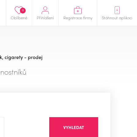
0
Oblíbené
Přihlášení
Registrace firmy
Stáhnout aplikaci
, cigarety - prodej
nostníků
VYHLEDAT