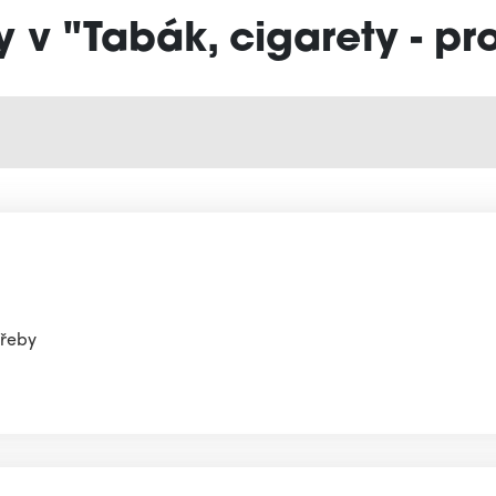
y v "Tabák, cigarety - pr
třeby