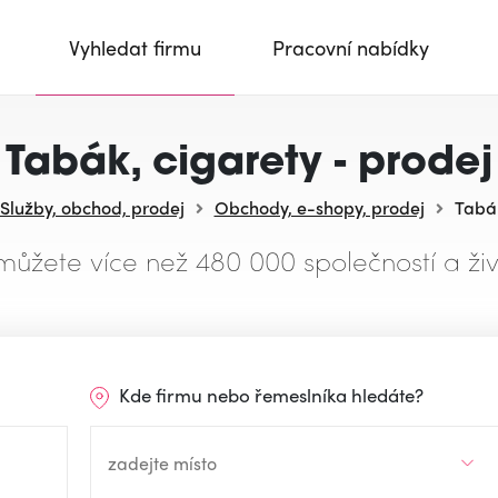
Vyhledat firmu
Pracovní nabídky
Tabák, cigarety - prodej
Služby, obchod, prodej
Obchody, e-shopy, prodej
Tabák
můžete více než 480 000 společností a živ
Kde firmu nebo řemeslníka hledáte?