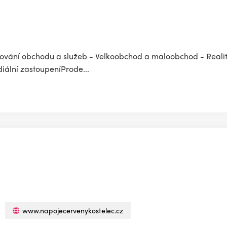
dkování obchodu a služeb - Velkoobchod a maloobchod - Realit
iální zastoupeníProde...
www.napojecervenykostelec.cz